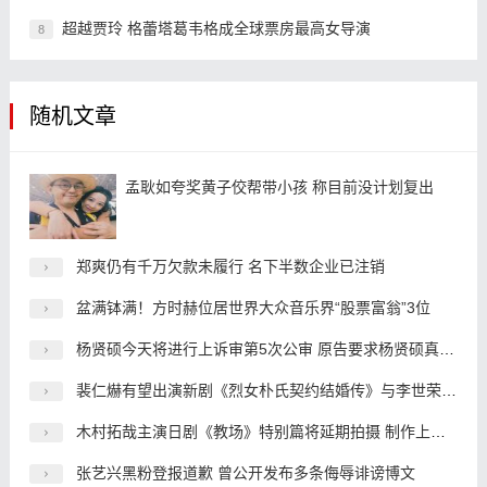
超越贾玲 格蕾塔葛韦格成全球票房最高女导演
8
随机文章
孟耿如夸奖黄子佼帮带小孩 称目前没计划复出
郑爽仍有千万欠款未履行 名下半数企业已注销
盆满钵满！方时赫位居世界大众音乐界“股票富翁”3位
杨贤硕今天将进行上诉审第5次公审 原告要求杨贤硕真心道歉
裴仁爀有望出演新剧《烈女朴氏契约结婚传》与李世荣搭档
木村拓哉主演日剧《教场》特别篇将延期拍摄 制作上出了问题
张艺兴黑粉登报道歉 曾公开发布多条侮辱诽谤博文