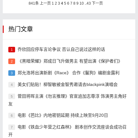
841条
上一页
1
2
3
4
5
6
7
8
9
10
..
43
下一页
热门文章
乔欣回应停车言论争议 否认自己说过这样的话
1
《黑暗荣耀》郑成日飞升做男主 有望出演《保护者们》
2
郑允浩将出演新剧《Race》 合作《鬣狗》编剧金露利
3
美女们贴贴！柳智敏被金智秀邀请去blackpink演唱会
4
菅田将晖主演《勿言推理》官宣追加志尊淳 饰演男主角好
5
友
电影《芭比》内地密钥延期 持续上映至9月20日
6
电影《铁血少年营之红森林》 剧本创作交流座谈会成功召
7
开