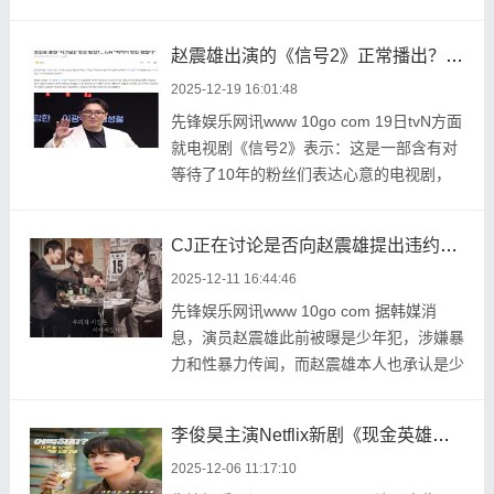
子》，与搭档金 ...
赵震雄出演的《信号2》正常播出？tvN“将寻找最佳的方案”
2025-12-19 16:01:48
先锋娱乐网讯www 10go com 19日tvN方面
就电视剧《信号2》表示：这是一部含有对
等待了10年的粉丝们表达心意的电视剧，
也是以26年夏季播 ...
CJ正在讨论是否向赵震雄提出违约金索赔 主演《信号2》播出不明朗
2025-12-11 16:44:46
先锋娱乐网讯www 10go com 据韩媒消
息，演员赵震雄此前被曝是少年犯，涉嫌暴
力和性暴力传闻，而赵震雄本人也承认是少
年犯，但否认性暴 ...
李俊昊主演Netflix新剧《现金英雄》首发海报，定档12月26日
2025-12-06 11:17:10