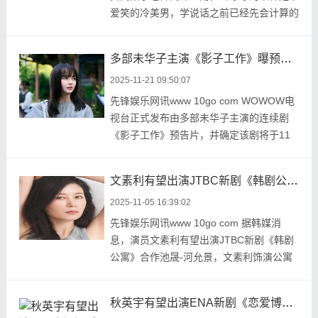
爱笑的冷美男，学说话之前已经先会计算的
数学神童，记 ...
多部未华子主演《影子工作》曝预告 11月23日开播
2025-11-21 09:50:07
先锋娱乐网讯www 10go com WOWOW电
视台正式发布由多部未华子主演的连续剧
《影子工作》预告片，并确定该剧将于11
月23日正式开播。这部 ...
文素利有望出演JTBC新剧《韩剧公寓》合作池晟-河允景
2025-11-05 16:39:02
先锋娱乐网讯www 10go com 据韩媒消
息，演员文素利有望出演JTBC新剧《韩剧
公寓》合作池晟-河允景，文素利饰演公寓
有名的爱管闲事者兼 ...
秋英宇有望出演ENA新剧《恋爱博士》男主 合作金所泫