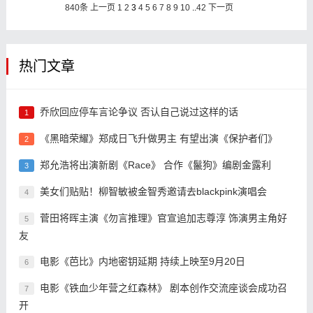
840条
上一页
1
2
3
4
5
6
7
8
9
10
..
42
下一页
热门文章
乔欣回应停车言论争议 否认自己说过这样的话
1
《黑暗荣耀》郑成日飞升做男主 有望出演《保护者们》
2
郑允浩将出演新剧《Race》 合作《鬣狗》编剧金露利
3
美女们贴贴！柳智敏被金智秀邀请去blackpink演唱会
4
菅田将晖主演《勿言推理》官宣追加志尊淳 饰演男主角好
5
友
电影《芭比》内地密钥延期 持续上映至9月20日
6
电影《铁血少年营之红森林》 剧本创作交流座谈会成功召
7
开