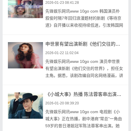
2026-01-23 08:41:28
先锋娱乐网讯www 10go com 韩国演员朴
叙俊时隔7年回归浪漫题材的新剧《等待京
道》自开播以来收视持续低迷，引发韩国网
友的热议和批评 ...
申世景有望出演新剧《他们交往的世界》 演绎理性至上的“浪漫实验”
2026-01-22 11:02:04
先锋娱乐网讯www 10go com 演员申世景
有望出演新剧《他们交往的世界》，担任女
主角。据悉，该剧改编自同名网络漫画，讲
述一位对婚 ...
《小城大事》热播 陈法蓉客串出演港商"常总"气质碾压众星
2026-01-20 08:39:20
先锋娱乐网讯www 10go com 电视剧《小
城大事》正在热播，剧中港商"常总"一角由
59岁的昔日港姐冠军陈法蓉客串出演。她