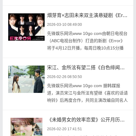
（周六晚9点）， ...
畑芽育×志田未来双主演悬疑剧《Error》 藤井流星、栗山千明等豪华阵容加盟
2026-03-10 08:49:00
先锋娱乐网讯www 10go com由朝日电视台
（ABC电视台制作）打造的新剧《Error》
将于4月12日开播，每周日晚10点15分播
出。剧组于3月8日 ...
宋江、金所泫有望二搭《白色绯闻》 上演契约恋爱悬疑罗曼史
2026-02-26 08:50:50
先锋娱乐网讯www 10go com 据韩媒报
道，演员宋江与金所泫有望继《喜欢的话请
响铃》后再度合作，共同主演改编自同名人
气网络小说的新 ...
《未婚男女的效率恋爱》公开月历海报，韩志旼、朴成焄、李基泽共谱心动恋曲
2026-02-20 17:41:51