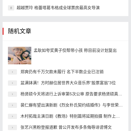
超越贾玲 格蕾塔葛韦格成全球票房最高女导演
8
随机文章
孟耿如夸奖黄子佼帮带小孩 称目前没计划复出
郑爽仍有千万欠款未履行 名下半数企业已注销
盆满钵满！方时赫位居世界大众音乐界“股票富翁”3位
杨贤硕今天将进行上诉审第5次公审 原告要求杨贤硕真心道歉
裴仁爀有望出演新剧《烈女朴氏契约结婚传》与李世荣搭档
木村拓哉主演日剧《教场》特别篇将延期拍摄 制作上出了问题
张艺兴黑粉登报道歉 曾公开发布多条侮辱诽谤博文