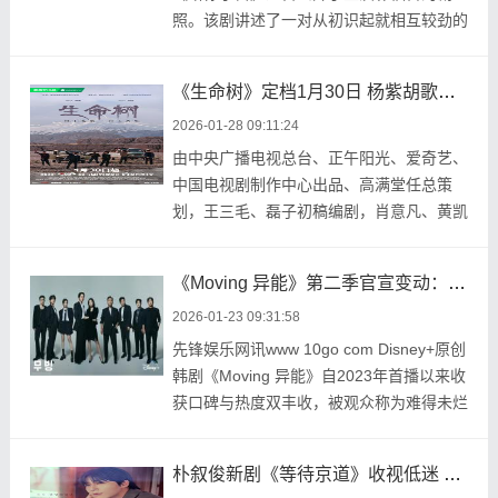
照。该剧讲述了一对从初识起就相互较劲的
男女，因一夜之 ...
《生命树》定档1月30日 杨紫胡歌巡山集结共卫生态家园
2026-01-28 09:11:24
由中央广播电视总台、正午阳光、爱奇艺、
中国电视剧制作中心出品、高满堂任总策
划，王三毛、磊子初稿编剧，肖意凡、黄凯
文、李雪、 ...
《Moving 异能》第二季官宣变动：卢允瑞新加入 金奉皙因演员入伍换人引热议
2026-01-23 09:31:58
先锋娱乐网讯www 10go com Disney+原创
韩剧《Moving 异能》自2023年首播以来收
获口碑与热度双丰收，被观众称为难得未烂
尾的奇幻神剧 ...
朴叙俊新剧《等待京道》收视低迷 韩网毒评不断