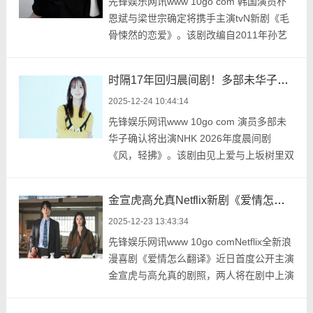
先锋娱乐网讯www 10go com 韩国演员朴
恩斌与梁世宗确定将携手主演tvN新剧《毛
骨悚然的恋爱》。该剧改编自2011年孙艺
珍、李民基主演的 ...
时隔17年回归晨间剧！多部未华子坦言：现在已心跳加速
2025-12-24 10:44:14
先锋娱乐网讯www 10go com 演员多部未
华子确认将出演NHK 2026年度晨间剧
《风，轻拂》。该剧由见上爱与上坂树里双
女主主演，多部将 ...
金宣虎高允真Netflix新剧《爱情怎么翻译》剧照公开 洪氏姐妹执笔引期待
2025-12-23 13:43:34
先锋娱乐网讯www 10go comNetflix全新浪
漫喜剧《爱情怎么翻译》近日首度公开主演
金宣虎与高允真的剧照，两人将在剧中上演
一段因翻译 ...