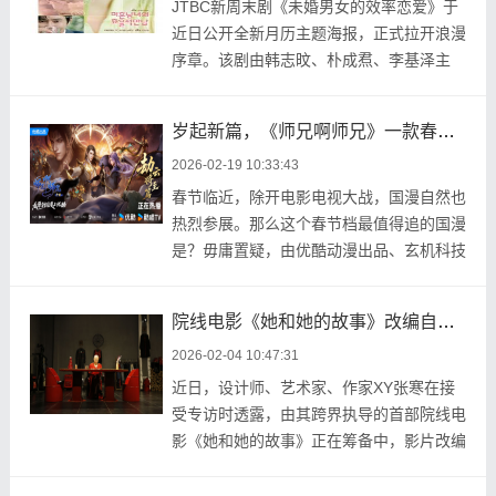
JTBC新周末剧《未婚男女的效率恋爱》于
近日公开全新月历主题海报，正式拉开浪漫
序章。该剧由韩志旼、朴成焄、李基泽主
演，改编自同名人 ...
岁起新篇，《师兄啊师兄》一款春节必备“全家欢”国漫！
2026-02-19 10:33:43
春节临近，除开电影电视大战，国漫自然也
热烈参展。那么这个春节档最值得追的国漫
是？毋庸置疑，由优酷动漫出品、玄机科技
联合出品的《 ...
院线电影《她和她的故事》改编自同名小说正式筹备
2026-02-04 10:47:31
近日，设计师、艺术家、作家XY张寒在接
受专访时透露，由其跨界执导的首部院线电
影《她和她的故事》正在筹备中，影片改编
自其同名原创小 ...