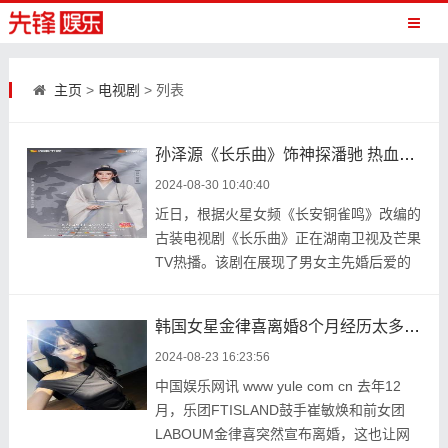
主页
>
电视剧
> 列表
孙泽源《长乐曲》饰神探潘驰 热血追寻案件真相
2024-08-30 10:40:40
近日，根据火星女频《长安铜雀鸣》改编的
古装电视剧《长乐曲》正在湖南卫视及芒果
TV热播。该剧在展现了男女主先婚后爱的
甜蜜剧情之外， ...
韩国女星金律喜离婚8个月经历太多谩骂 感叹单身真好
2024-08-23 16:23:56
中国娱乐网讯 www yule com cn 去年12
月，乐团FTISLAND鼓手崔敏焕和前女团
LABOUM金律喜突然宣布离婚，这也让网