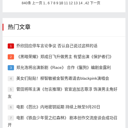
840条
上一页
1
..
6
7
8
9
10
11
12
13
14
..
42
下一页
热门文章
乔欣回应停车言论争议 否认自己说过这样的话
1
《黑暗荣耀》郑成日飞升做男主 有望出演《保护者们》
2
郑允浩将出演新剧《Race》 合作《鬣狗》编剧金露利
3
美女们贴贴！柳智敏被金智秀邀请去blackpink演唱会
4
菅田将晖主演《勿言推理》官宣追加志尊淳 饰演男主角好
5
友
电影《芭比》内地密钥延期 持续上映至9月20日
6
电影《铁血少年营之红森林》 剧本创作交流座谈会成功召
7
开