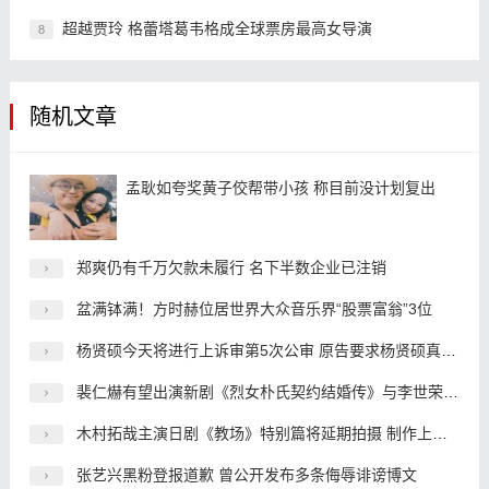
超越贾玲 格蕾塔葛韦格成全球票房最高女导演
8
随机文章
孟耿如夸奖黄子佼帮带小孩 称目前没计划复出
郑爽仍有千万欠款未履行 名下半数企业已注销
盆满钵满！方时赫位居世界大众音乐界“股票富翁”3位
杨贤硕今天将进行上诉审第5次公审 原告要求杨贤硕真心道歉
裴仁爀有望出演新剧《烈女朴氏契约结婚传》与李世荣搭档
木村拓哉主演日剧《教场》特别篇将延期拍摄 制作上出了问题
张艺兴黑粉登报道歉 曾公开发布多条侮辱诽谤博文