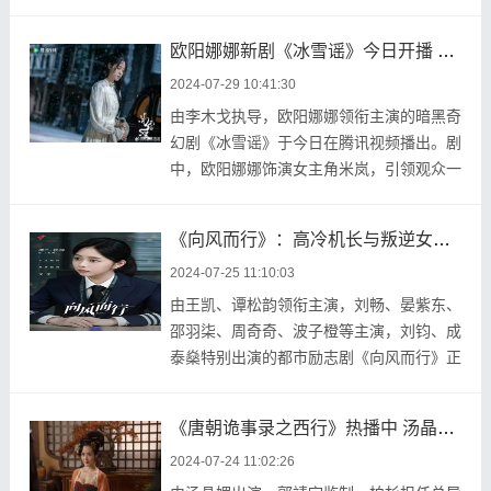
健身房》，担任 ...
欧阳娜娜新剧《冰雪谣》今日开播 盲女千金演绎奇幻命运之旅
2024-07-29 10:41:30
由李木戈执导，欧阳娜娜领衔主演的暗黑奇
幻剧《冰雪谣》于今日在腾讯视频播出。剧
中，欧阳娜娜饰演女主角米岚，引领观众一
同踏入这场充 ...
《向风而行》：高冷机长与叛逆女飞，碰撞出奇妙的火花
2024-07-25 11:10:03
由王凯、谭松韵领衔主演，刘畅、晏紫东、
邵羽柒、周奇奇、波子橙等主演，刘钧、成
泰燊特别出演的都市励志剧《向风而行》正
在广东卫视热 ...
《唐朝诡事录之西行》热播中 汤晶媚饰马夫人媚骨天成娇艳感十足
2024-07-24 11:02:26