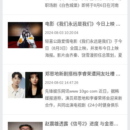
职场剧《白色城堡》即将于8月6日在河南
卫视播出。该剧 ...
电影《我们永远是我们》今日上映 首映现场米咪陈昕葳“战损”闺蜜彼此守护
2024-08-03 10:20:04
轻喜公路爱情电影《我们永远是我们》于今
日（8月3日）全国上映，并发布今日上映
海报。影片由齐秦、饶雪漫担任总策划，夏
孟执导并编剧， ...
郑恩地新剧搭档李睿荣遭网友吐槽 称两人没有CP感
2024-08-02 14:47:26
先锋娱乐网讯www 10go com 近日，据韩
媒报道称，演员郑恩地和李睿荣将会迎来新
合作，共同出演电视剧《24小时健身俱乐
部》，担任男女主 ...
赵震雄透露《信号2》进度 与金恩熙编剧多次沟通