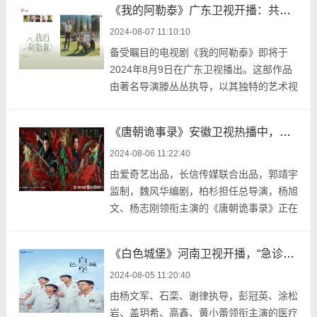
《我的阿勒泰》广东卫视开播：共赴新疆的壮丽之旅
2024-08-07 11:10:10
备受瞩目的电视剧《我的阿勒泰》即将于
2024年8月9日在广东卫视播出。这部作品
由著名导演滕丛丛执导，以其独特的艺术视
角和深刻的人文关 ...
《唐朝诡事录》安徽卫视热播中，穿梭于历史与幻想间的悬疑巨制
2024-08-06 11:22:40
由爱奇艺出品，长信传媒联合出品，郭靖宇
监制，魏风华编剧，柏杉担任总导演，杨旭
文、杨志刚领衔主演的《唐朝诡事录》正在
安徽卫视热播 ...
《白色城堡》河南卫视开播，“急诊四杰”坚守初心
2024-08-05 11:20:40
由杨文军、石栾、谢律执导，彭冠英、涂松
岩、盖玥希、高鑫、黄小蕾领衔主演的医疗