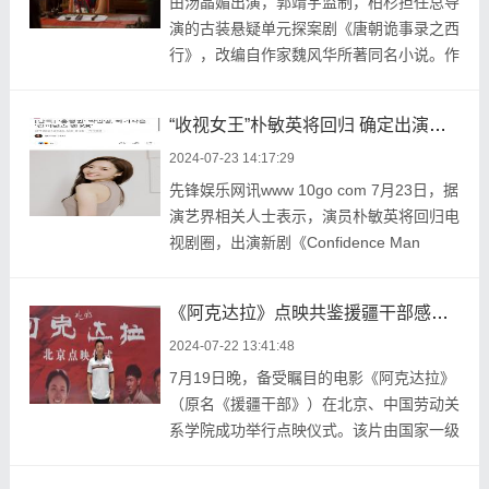
由汤晶媚出演，郭靖宇监制，柏杉担任总导
演的古装悬疑单元探案剧《唐朝诡事录之西
行》，改编自作家魏风华所著同名小说。作
为热播剧《唐 ...
“收视女王”朴敏英将回归 确定出演新剧《Confidence Man KR》
2024-07-23 14:17:29
先锋娱乐网讯www 10go com 7月23日，据
演艺界相关人士表示，演员朴敏英将回归电
视剧圈，出演新剧《Confidence Man
KR》，担任该剧的 ...
《阿克达拉》点映共鉴援疆干部感人故事 李雪健薛奇守护60年的承诺
2024-07-22 13:41:48
7月19日晚，备受瞩目的电影《阿克达拉》
（原名《援疆干部》）在北京、中国劳动关
系学院成功举行点映仪式。该片由国家一级
导演张忠执导 ...