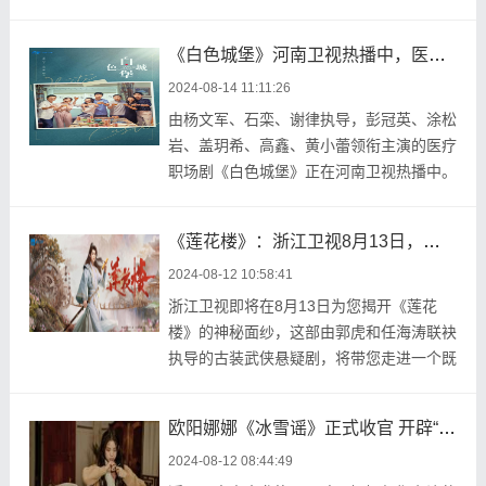
友们感到震惊。两人官 ...
《白色城堡》河南卫视热播中，医者仁心，温情社会
2024-08-14 11:11:26
由杨文军、石栾、谢律执导，彭冠英、涂松
岩、盖玥希、高鑫、黄小蕾领衔主演的医疗
职场剧《白色城堡》正在河南卫视热播中。
该剧根据王成 ...
《莲花楼》：浙江卫视8月13日，共赏武侠悬疑新篇章
2024-08-12 10:58:41
浙江卫视即将在8月13日为您揭开《莲花
楼》的神秘面纱，这部由郭虎和任海涛联袂
执导的古装武侠悬疑剧，将带您走进一个既
古典又新颖的江 ...
欧阳娜娜《冰雪谣》正式收官 开辟“破碎千金感”赛道演技进步受好评
2024-08-12 08:44:49