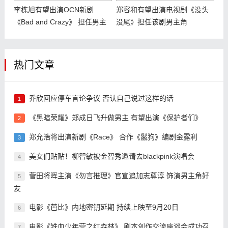
李栋旭有望出演OCN新剧
郑容和有望出演电视剧《没头
《Bad and Crazy》 担任男主
没尾》担任该剧男主角
角
热门文章
乔欣回应停车言论争议 否认自己说过这样的话
1
《黑暗荣耀》郑成日飞升做男主 有望出演《保护者们》
2
郑允浩将出演新剧《Race》 合作《鬣狗》编剧金露利
3
美女们贴贴！柳智敏被金智秀邀请去blackpink演唱会
4
菅田将晖主演《勿言推理》官宣追加志尊淳 饰演男主角好
5
友
电影《芭比》内地密钥延期 持续上映至9月20日
6
电影《铁血少年营之红森林》 剧本创作交流座谈会成功召
7