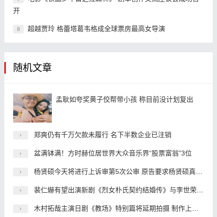
开
超越贾玲 格蕾塔葛韦格成全球票房最高女导演
8
随机文章
孟耿如夸奖黄子佼帮带小孩 称目前没计划复出
郑爽仍有千万欠款未履行 名下半数企业已注销
盆满钵满！方时赫位居世界大众音乐界“股票富翁”3位
杨贤硕今天将进行上诉审第5次公审 原告要求杨贤硕真心道歉
裴仁爀有望出演新剧《烈女朴氏契约结婚传》与李世荣搭档
木村拓哉主演日剧《教场》特别篇将延期拍摄 制作上出了问题