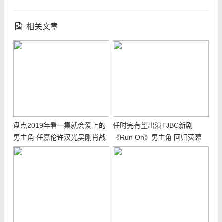
相关文章
盘点2019年看一集就会爱上的
任时完有望出演TJBC新剧
男主角 任嘉伦许汉光吴刚肖战
《Run On》男主角 回归荧幕
你喜欢哪一个