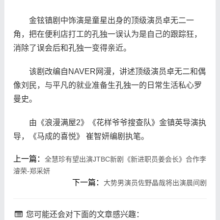
金铉镇剧中饰演是童星出身的顶级演员卓无二一
角，把在便利店打工的孔独一误认为是自己的跟踪狂，
消除了误会后和孔独一变得亲近。
该剧改编自NAVER网漫，讲述顶级演员卓无二和偶
像刘民，与平凡的就业准备生孔独一的日常生活私心罗
曼史。
由《浪漫满屋2》《花样爷爷搜查队》金镇英导演执
导，《马成的喜悦》 崔智妍编剧执笔。
上一篇：
全慧珍有望出演JTBC新剧《新进职员姜会长》合作李
濬荣-郑采妍
下一篇：
大势男演员佐野晶哉将出演晨间剧
您可能还会对下面的文章感兴趣：