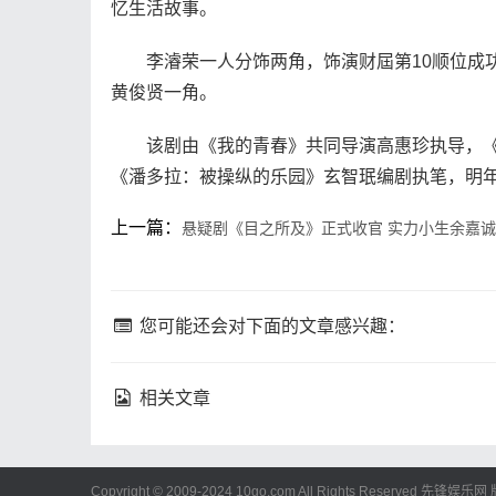
忆生活故事。
李濬荣一人分饰两角，饰演财屆第10顺位成功
黄俊贤一角。
该剧由《我的青春》共同导演高惠珍执导，《皇
《潘多拉：被操纵的乐园》玄智珉编剧执笔，明
上一篇：
悬疑剧《目之所及》正式收官 实力小生余嘉
您可能还会对下面的文章感兴趣：
相关文章
Copyright © 2009-2024 10go.com All Rights Reserved
先锋娱乐网