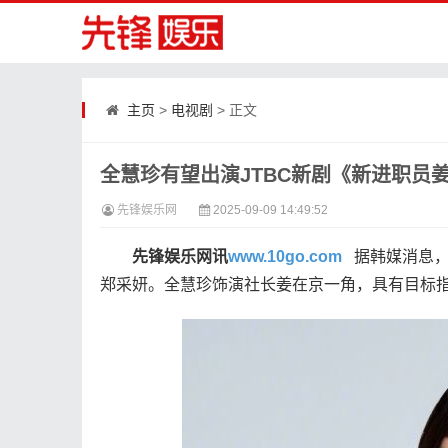
主页
>
电视剧
> 正文
全慧珍有望出演JTBC新剧《新进职员
先锋娱乐网
2025-09-09 14:49:52
​
先锋娱乐网讯
www.10go.com
据韩媒消息，
郑采妍。全慧珍饰演社长姜在京一角，具有目标