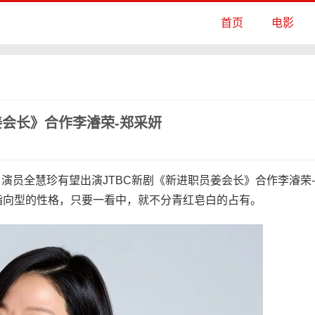
首页
电影
姜会长》合作李濬荣-郑采妍
演员全慧珍有望出演JTBC新剧《新进职员姜会长》合作李濬荣-
指向型的性格，只要一看中，就不分青红皂白的占有。