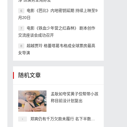
淳 饰演男主角好友
电影《芭比》内地密钥延期 持续上映至9
6
月20日
电影《铁血少年营之红森林》 剧本创作
7
交流座谈会成功召开
超越贾玲 格蕾塔葛韦格成全球票房最高
8
女导演
随机文章
孟耿如夸奖黄子佼帮带小孩
称目前没计划复出
郑爽仍有千万欠款未履行 名下半数企业已注销