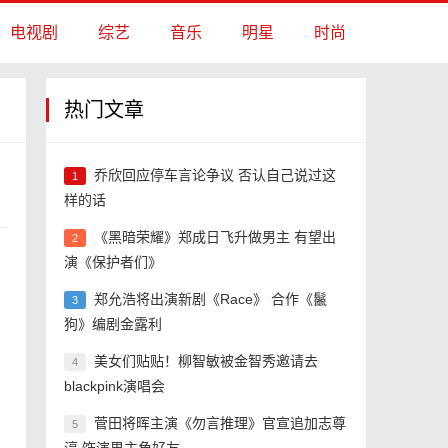
电视剧
综艺
音乐
明星
时尚
热门文章
乔欣回应停车言论争议 否认自己说过这
1
样的话
《黑暗荣耀》郑成日飞升做男主 有望出
2
演《保护者们》
郑允浩将出演新剧《Race》 合作《鬣
3
狗》编剧金露利
美女们贴贴！柳智敏被金智秀邀请去
4
blackpink演唱会
菅田将晖主演《勿言推理》官宣追加志尊
5