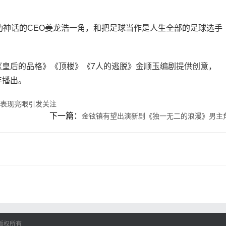
神话的CEO姜龙浩一角，和把足球当作是人生全部的足球选手
后的品格》《顶楼》《7人的逃脱》金顺玉编剧提供创意，
年播出。
诚表现亮眼引发关注
下一篇：
金铉镇有望出演新剧《独一无二的浪漫》男主
版权所有