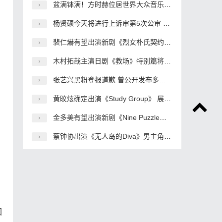
盆满钵满！方时赫位居世界大众音乐界“股票富翁”3位
杨贤硕今天将进行上诉审第5次公审 原告要求杨贤硕真心道歉
裴仁爀有望出演新剧《烈女朴氏契约结婚传》与李世荣搭档
木村拓哉主演日剧《教场》特别篇将延期拍摄 制作上出了问题
张艺兴黑粉登报道歉 曾公开发布多条侮辱诽谤博文
黄旼炫确定出演《Study Group》 展现华丽的动作演技
金多美有望出演新剧《Nine Puzzle》女主角 合作孙锡久
蔡钟协出演《无人岛的Diva》男主角 合作演员朴恩斌
回