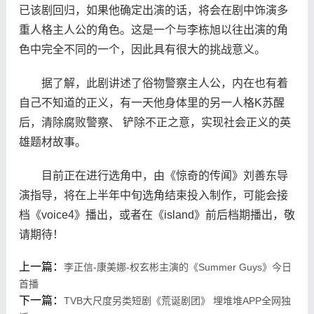
已该剧回归，如果他确定出演的话，将会在剧中饰演多
重人格主人公的角色。这是一个与李栋旭以往出演的角
色中完全不同的一个，因此具有很大的挑战意义。
据了解，此剧讲述了俗物警察主人公，内在也有着
自己不知道的正义，有一天他身体里的另一人格K苏醒
后，清除腐败警察、 铲除不正之意，实现社会正义的英
雄题材故事。
目前正在进行选角中，由《惊奇的传闻》刘善东导
演指导，将在上半年中旬选角结束投入制作，可能会接
档《voice4》播出，或者在《island》前后档期播出，敬
请期待！
上一篇：
李正信-康美娜-权玄彬主演的《Summer Guys》今日
首播
下一篇：
TVB大尺度另类短剧《荒诞剧团》 埋堆堆APP全网独