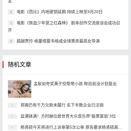
友
电影《芭比》内地密钥延期 持续上映至9月20日
6
电影《铁血少年营之红森林》 剧本创作交流座谈会成功召
7
开
超越贾玲 格蕾塔葛韦格成全球票房最高女导演
8
随机文章
孟耿如夸奖黄子佼帮带小孩 称目前没计划复出
郑爽仍有千万欠款未履行 名下半数企业已注销
盆满钵满！方时赫位居世界大众音乐界“股票富翁”3位
杨贤硕今天将进行上诉审第5次公审 原告要求杨贤硕真心道歉