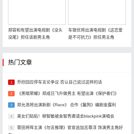
郑容和有望出演电视剧《没头
车银优将出演电视剧《这恋爱
没尾》担任该剧男主角
是不可抗力》担任男主角
热门文章
乔欣回应停车言论争议 否认自己说过这样的话
1
《黑暗荣耀》郑成日飞升做男主 有望出演《保护者们》
2
郑允浩将出演新剧《Race》 合作《鬣狗》编剧金露利
3
美女们贴贴！柳智敏被金智秀邀请去blackpink演唱会
4
菅田将晖主演《勿言推理》官宣追加志尊淳 饰演男主角好
5