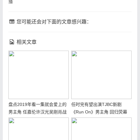
播
您可能还会对下面的文章感兴趣：
相关文章
盘点2019年看一集就会爱上的
任时完有望出演TJBC新剧
男主角 任嘉伦许汉光吴刚肖战
《Run On》男主角 回归荧幕
你喜欢哪一个