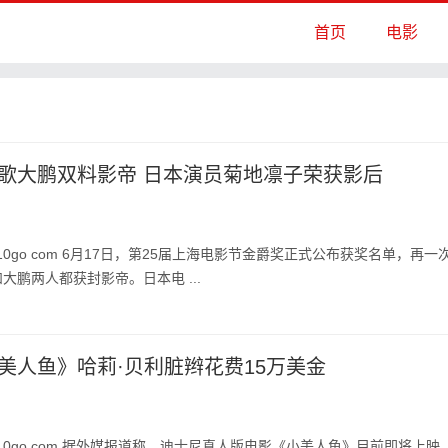
首页
电影
歌大鹏双料影帝 日本演员菊地凛子荣获影后
10go com 6月17日，第25届上海电影节金爵奖正式公布获奖名单，再一
大鹏两人都获封影帝。日本电 ...
美人鱼》哈莉·贝利脏辫花费15万美金
10go com 据外媒报道称，迪士尼真人版电影《小美人鱼》目前即将上映