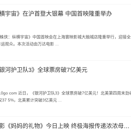
横宇宙》在沪首登大银幕 中国首映隆重举办
蜘蛛侠：纵横宇宙》中国首映会在上海寰映影城大融城店隆重举行，迎接全
运观众。本次活动由万达电影 ...
银河护卫队3》全球票房破7亿美元
10go com 近日，《银河护卫队3》全球票房破7亿美元！北美第四周末劲
37 5%，北美累计突破3亿美元 ...
母亲节必看电影《妈妈的礼物》今日上映 终极海报传递浓浓母女情