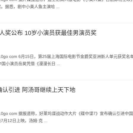
。据悉，剧中小美人鱼主演哈 ...
人奖公布 10岁小演员获最佳男演员奖
10go com 6月15日，第25届上海国际电影节金爵奖亚洲新人单元获奖名
国小演员岳昊凭借《漫漫长日 ...
确认引进 阿汤哥继续上天下地
10go com 据报道称，好莱坞谍战动作大片《碟中谍7》宣布确认引进中国
月12日上映。汤姆·克 ...