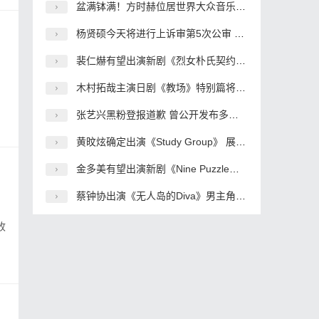
盆满钵满！方时赫位居世界大众音乐界“股票富翁”3位
杨贤硕今天将进行上诉审第5次公审 原告要求杨贤硕真心道歉
裴仁爀有望出演新剧《烈女朴氏契约结婚传》与李世荣搭档
木村拓哉主演日剧《教场》特别篇将延期拍摄 制作上出了问题
张艺兴黑粉登报道歉 曾公开发布多条侮辱诽谤博文
黄旼炫确定出演《Study Group》 展现华丽的动作演技
金多美有望出演新剧《Nine Puzzle》女主角 合作孙锡久
蔡钟协出演《无人岛的Diva》男主角 合作演员朴恩斌
收