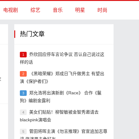
电视剧
综艺
音乐
明星
时尚
热门文章
乔欣回应停车言论争议 否认自己说过这
1
样的话
《黑暗荣耀》郑成日飞升做男主 有望出
2
次
演《保护者们》
郑允浩将出演新剧《Race》 合作《鬣
3
狗》编剧金露利
美女们贴贴！柳智敏被金智秀邀请去
4
blackpink演唱会
菅田将晖主演《勿言推理》官宣追加志尊
5
，