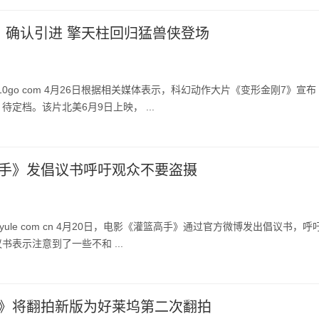
》确认引进 擎天柱回归猛兽侠登场
10go com 4月26日根据相关媒体表示，科幻动作大片《变形金刚7》宣布
定档。该片北美6月9日上映， ...
手》发倡议书呼吁观众不要盗摄
 yule com cn 4月20日，电影《灌篮高手》通过官方微博发出倡议书，呼
书表示注意到了一些不和 ...
》将翻拍新版为好莱坞第二次翻拍