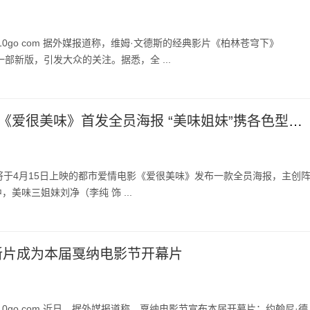
10go com 据外媒报道称，维姆·文德斯的经典影片《柏林苍穹下》
一部新版，引发大众的关注。据悉，全 ...
都市爱情电影《爱很美味》首发全员海报 “美味姐妹”携各色型男集结亮相
将于4月15日上映的都市爱情电影《爱很美味》发布一款全员海报，主创
美味三姐妹刘净（李纯 饰 ...
新片成为本届戛纳电影节开幕片
10go com 近日，据外媒报道称，戛纳电影节宣布本届开幕片：约翰尼·德