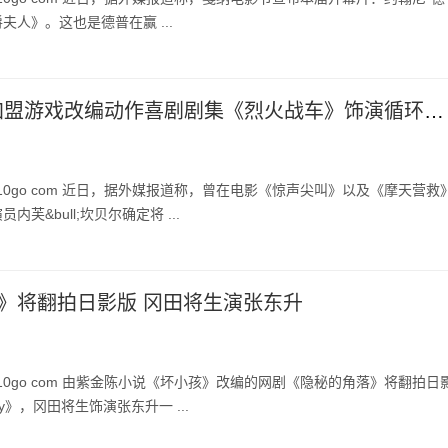
夫人》。这也是德普在赢 ...
内芙•坎贝尔加盟游戏改编动作喜剧剧集《烈火战车》饰演循环角色
 10go com 近日，据外媒报道称，曾在电影《惊声尖叫》以及《摩天营救
芙&bull;坎贝尔确定将 ...
》将翻拍日影版 冈田将生演张东升
10go com 由紫金陈小说《坏小孩》改编的网剧《隐秘的角落》将翻拍日
oy》，冈田将生饰演张东升一 ...