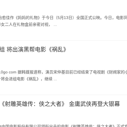
看治愈佳作《妈妈的礼物》于今日（5月13日）全国正式公映。今日，电影
女二人在礼物盒前亲密对视， ...
组 将出演黑帮电影《祸乱》 ​
 10go com 据韩媒报道称，演员宋仲基目前已经结束了电视剧《财阀家的
将会进组电影《祸乱》，继续 ...
《射雕英雄传：侠之大者》 金庸武侠再登大银幕
，由中国电影股份有限公司领衔出品的电影《射雕英雄传：侠之大者》正式