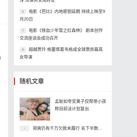
淳 饰演男主角好友
电影《芭比》内地密钥延期 持续上映至9
6
月20日
电影《铁血少年营之红森林》 剧本创作
7
交流座谈会成功召开
超越贾玲 格蕾塔葛韦格成全球票房最高
8
女导演
单
随机文章
孟耿如夸奖黄子佼帮带小孩
称目前没计划复出
郑爽仍有千万欠款未履行 名下半数企业已注销