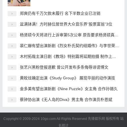
郑爽仍有千万欠款未履行 名下半数企业已注销
盆满钵满！方时赫位居世界大众音乐界“股票富翁”3位
杨贤硕今天将进行上诉审第5次公审 原告要求杨贤硕真心道歉
裴仁爀有望出演新剧《烈女朴氏契约结婚传》与李世荣搭档
木村拓哉主演日剧《教场》特别篇将延期拍摄 制作上出了问题
张艺兴黑粉登报道歉 曾公开发布多条侮辱诽谤博文
黄旼炫确定出演《Study Group》 展现华丽的动作演技
金多美有望出演新剧《Nine Puzzle》女主角 合作孙锡久
蔡钟协出演《无人岛的Diva》男主角 合作演员朴恩斌
Copyright © 2009-2024 10go.com All Rights Reserved
先锋娱乐网
版权所有
站
长统计