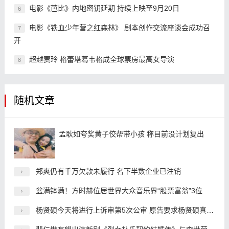
电影《芭比》内地密钥延期 持续上映至9月20日
6
电影《铁血少年营之红森林》 剧本创作交流座谈会成功召
7
开
超越贾玲 格蕾塔葛韦格成全球票房最高女导演
8
随机文章
孟耿如夸奖黄子佼帮带小孩 称目前没计划复出
郑爽仍有千万欠款未履行 名下半数企业已注销
盆满钵满！方时赫位居世界大众音乐界“股票富翁”3位
杨贤硕今天将进行上诉审第5次公审 原告要求杨贤硕真心道歉