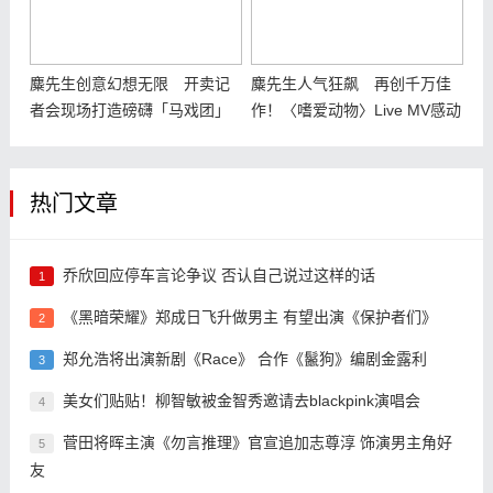
麋先生创意幻想无限 开卖记
麋先生人气狂飙 再创千万佳
者会现场打造磅礴「马戏团」
作！〈嗜爱动物〉Live MV感动
场景 红白布幔飘扬惊艳四座
重温小巨蛋
热门文章
乔欣回应停车言论争议 否认自己说过这样的话
1
《黑暗荣耀》郑成日飞升做男主 有望出演《保护者们》
2
郑允浩将出演新剧《Race》 合作《鬣狗》编剧金露利
3
美女们贴贴！柳智敏被金智秀邀请去blackpink演唱会
4
菅田将晖主演《勿言推理》官宣追加志尊淳 饰演男主角好
5
友