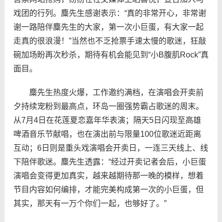
戏团的行列。麋先生感谢表示：“真的非常开心，非常谢
谢一路陪伴麋先生的大家，第一次小巨蛋，有大家一起
走真的很浪漫！”当然也不乏抢票手速太慢的歌迷，狂敲
碗加场盼再次秒杀，期待有机会能见到“小B腹肌Rock”真
面目。
麋先生热度火爆，工作邀约满档，在演唱会开卖前
夕持续宠粉到最高点，环岛一圈强势霸占歌迷的周末。
从7月4日在花莲夏恋嘉年华表演；隔天5日闪现至高雄
啤酒音乐节献唱，也在演出前与限量100位歌迷近距离
互动；6日则是重头戏演唱会开卖日，一连三天线上、线
下陪伴歌迷。麋先生透露：“经过开卖记者会后，小巨蛋
演唱会变得更加真实，越来越期待那一晚的模样，想着
节目内容如何编排，才能完美构成第一次的小巨蛋，但
其实，那天有一万个你们一起，也够好了。”