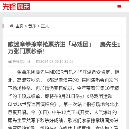
主页
>
音乐
> 正文
歌迷摩拳擦掌抢票挤进「马戏团」 麋先生1
万张门票秒杀！
先锋娱乐网
2024-07-06 16:32:55
金曲乐团麋先生MIXER音乐才华洋溢备受肯定，继
北、高流双秒杀，《都是浪漫害的》巡回演唱会再次写
下场场秒杀、再加场仍完售纪录，今年带着汇集10年精
华的丰硕成绩单，即将在9月21日举办《马戏团运动
CircUs世界巡回演唱会》，第一次站上指标场地台北小
巨蛋开唱。今（6日）中午12点正式开卖，人气爆炸的
麋先生果然写下秒杀好成绩，歌迷们摩拳擦掌瞬间挤进
售票网站抢购，纷纷在社交媒体上晒喜悦，宣告加入马