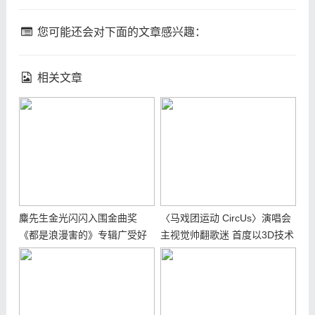
您可能还会对下面的文章感兴趣：
相关文章
麋先生金光闪闪入围金曲奖
〈马戏团运动 CircUs〉演唱会
《都是浪漫害的》专辑广受好
主视觉帅翻歌迷 首度以3D技术
评3度问鼎金曲奖最佳乐团
呈现 精心打造专属麋先生的马
戏