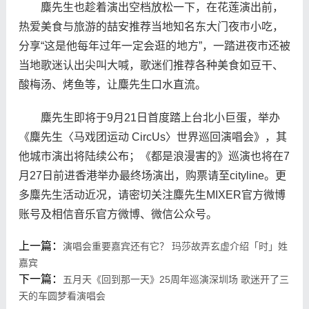
麋先生也趁着演出空档放松一下，在花莲演出前，
热爱美食与旅游的喆安推荐当地知名东大门夜市小吃，
分享“这是他每年过年一定会逛的地方”，一踏进夜市还被
当地歌迷认出尖叫大喊，歌迷们推荐各种美食如豆干、
酸梅汤、烤鱼等，让麋先生口水直流。
麋先生即将于9月21日首度踏上台北小巨蛋，举办
《麋先生〈马戏团运动 CircUs〉世界巡回演唱会》，其
他城市演出将陆续公布；《都是浪漫害的》巡演也将在7
月27日前进香港举办最终场演出，购票请至cityline。更
多麋先生活动近况，请密切关注麋先生MIXER官方微博
账号及相信音乐官方微博、微信公众号。
上一篇：
演唱会重要嘉宾还有它？ 玛莎故弄玄虚介绍「时」姓
嘉宾
下一篇：
五月天《回到那一天》25周年巡演深圳场 歌迷开了三
天的车圆梦看演唱会