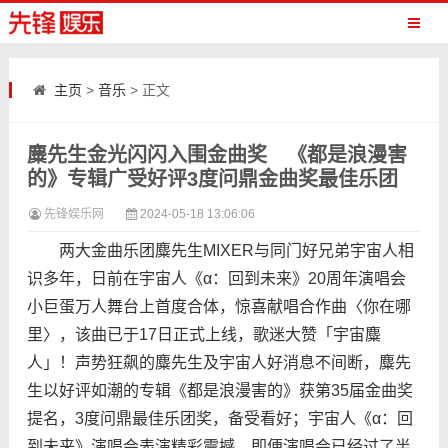
主页
>
音乐
> 正文
麋先生金光闪闪入围金曲奖 《都是浪漫害
的》专辑广受好评3度问鼎金曲奖最佳乐团
先锋娱乐网
2024-05-18 13:06:06
两大金曲乐团麋先生MIXER与同门好兄弟宇宙人相
识多年，日前在宇宙人《α：回到未来》20周年演唱会
小巨蛋万人舞台上首度合体，惊喜献唱合作曲〈你在哪
里〉，该曲已于17日正式上线，歌迷大赞「宇宙麋
人」！声势狂飙的麋先生及宇宙人好消息不间断，麋先
生以好评如潮的专辑《都是浪漫害的》获第35届金曲奖
提名，3度问鼎最佳乐团奖，备受看好；宇宙人《α：回
到未来》演唱会表演精彩震撼，即便演唱会已经过了半