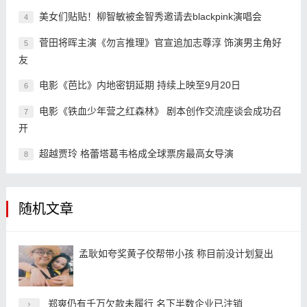
美女们贴贴！柳智敏被金智秀邀请去blackpink演唱会
4
菅田将晖主演《勿言推理》官宣追加志尊淳 饰演男主角好
5
友
电影《芭比》内地密钥延期 持续上映至9月20日
6
电影《铁血少年营之红森林》 剧本创作交流座谈会成功召
7
开
超越贾玲 格蕾塔葛韦格成全球票房最高女导演
8
随机文章
孟耿如夸奖黄子佼帮带小孩 称目前没计划复出
郑爽仍有千万欠款未履行 名下半数企业已注销