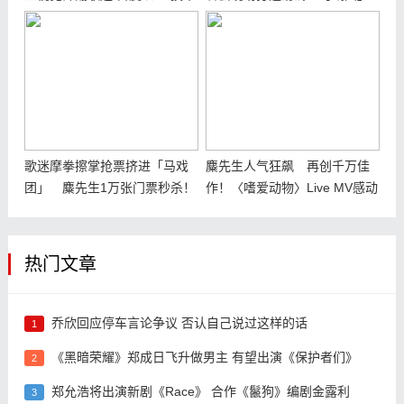
呈现 精心打造专属麋先生的马
场景 红白布幔飘扬惊艳四座
戏
歌迷摩拳擦掌抢票挤进「马戏
麋先生人气狂飙 再创千万佳
团」 麋先生1万张门票秒杀！
作！〈嗜爱动物〉Live MV感动
重温小巨蛋
热门文章
乔欣回应停车言论争议 否认自己说过这样的话
1
《黑暗荣耀》郑成日飞升做男主 有望出演《保护者们》
2
郑允浩将出演新剧《Race》 合作《鬣狗》编剧金露利
3