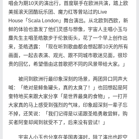
唱会为期10天的演出行，首度联手在欧洲共演，踏上欧
美摇滚天团酷玩乐团、魔力红等曾站过的Live
House「Scala London」舞台演出。从北欧到西欧，新
鲜的体验也激发了他们灵感与想像，宇宙人主唱小玉与
麋先生主唱圣皓散步于伦敦街头，花了一个早上创作出
来，圣皓透露：「现在听到歌曲都会想起那10天的所有
画面，一起去表演、观光、跟不同城市歌迷见面，很珍
贵的回忆，希望借由这首歌把不同的风景带给大家。」
被问到欧洲行最印象深刻的场景，两团异口同声大
喊：「绝对是鲱鱼罐头，真的太臭了！」也回想起是阿
奎特地买来跟大家分享「是世界最臭的食物」，一打开
大家真的马上感受到强烈的气味，印象超深刻一辈子忘
不掉，还笑说：「我们记得是以诺跟圣皓勇敢尝鲜，购
买者阿奎却闻到就受不了，后来没有尝试！」
宇宙人小玉也分享在英国表演时，除了演出也趁空