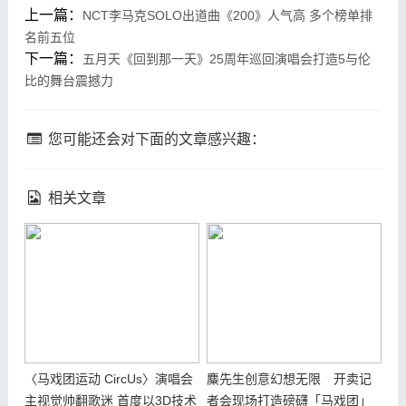
上一篇：
NCT李马克SOLO出道曲《200》人气高 多个榜单排
名前五位
下一篇：
五月天《回到那一天》25周年巡回演唱会打造5与伦
比的舞台震撼力
您可能还会对下面的文章感兴趣：
相关文章
〈马戏团运动 CircUs〉演唱会
麋先生创意幻想无限 开卖记
主视觉帅翻歌迷 首度以3D技术
者会现场打造磅礴「马戏团」