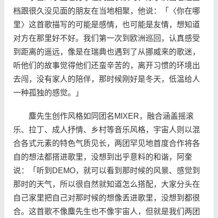
档跟很久没见面的朋友在当地相聚，他说：「〈你在哪
里〉这首歌描写的可能是感情，也可能是友情，想知道
对方在那里好不好。我们第一次到欧洲巡回，认真感受
到距离的遥远，像是在瑞典也遇到了从挪威来的歌迷，
听他们的故事觉得他们还蛮辛苦的，离开习惯的环境出
去闯，没有家人的陪伴，那时候刚好是冬天，低温给人
一种孤独的感觉。」
麋先生创作风格如同团名MIXER，融合涵盖摇滚
乐、拉丁、成人抒情、乡村等音乐风格，宇宙人则以混
合各式元素的特色气质见长，两团罕见地首度合作将各
自的想法都搭进歌里，没想到出乎意料的和谐，阿奎
说：「听到DEMO，就可以看到那时候的风景、感觉到
那时的天气，所以很自然就知道怎么搭配，大家分头在
自己家里把自己对那时候的想像丢进歌里，没想到都很
合。这首歌不像麋先生也不像宇宙人，但就是我们两团