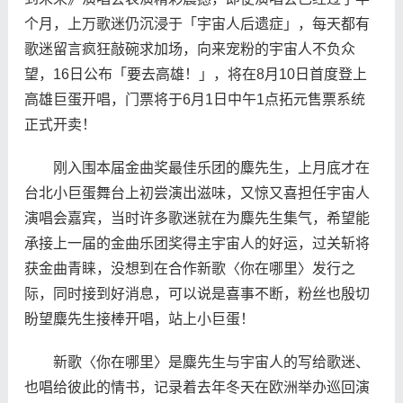
个月，上万歌迷仍沉浸于「宇宙人后遗症」，每天都有
歌迷留言疯狂敲碗求加场，向来宠粉的宇宙人不负众
望，16日公布「要去高雄！」，将在8月10日首度登上
高雄巨蛋开唱，门票将于6月1日中午1点拓元售票系统
正式开卖！
刚入围本届金曲奖最佳乐团的麋先生，上月底才在
台北小巨蛋舞台上初尝演出滋味，又惊又喜担任宇宙人
演唱会嘉宾，当时许多歌迷就在为麋先生集气，希望能
承接上一届的金曲乐团奖得主宇宙人的好运，过关斩将
获金曲青睐，没想到在合作新歌〈你在哪里〉发行之
际，同时接到好消息，可以说是喜事不断，粉丝也殷切
盼望麋先生接棒开唱，站上小巨蛋！
新歌〈你在哪里〉是麋先生与宇宙人的写给歌迷、
也唱给彼此的情书，记录着去年冬天在欧洲举办巡回演