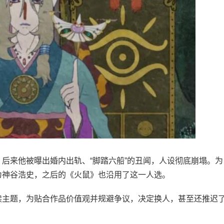
来他被曝出婚内出轨、“脚踏六船”的丑闻，人设彻底崩塌。为
为神谷浩史，之后的《火鼠》也沿用了这一人选。
主题，为贴合作品价值观并规避争议，决定换人，甚至还推迟