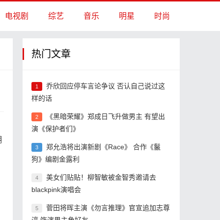
电视剧
综艺
音乐
明星
时尚
热门文章
乔欣回应停车言论争议 否认自己说过这
1
样的话
《黑暗荣耀》郑成日飞升做男主 有望出
2
演《保护者们》
翻
郑允浩将出演新剧《Race》 合作《鬣
3
狗》编剧金露利
美女们贴贴！柳智敏被金智秀邀请去
4
blackpink演唱会
菅田将晖主演《勿言推理》官宣追加志尊
5