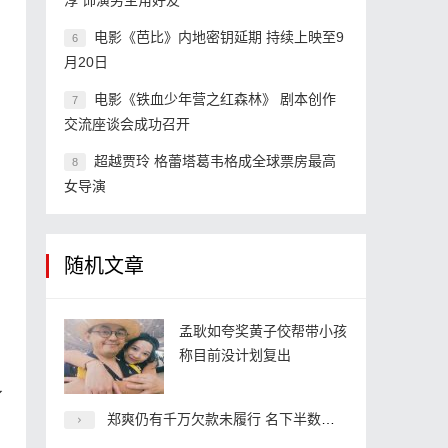
淳 饰演男主角好友
电影《芭比》内地密钥延期 持续上映至9
6
月20日
电影《铁血少年营之红森林》 剧本创作
7
交流座谈会成功召开
超越贾玲 格蕾塔葛韦格成全球票房最高
8
女导演
随机文章
孟耿如夸奖黄子佼帮带小孩
称目前没计划复出
了
郑爽仍有千万欠款未履行 名下半数企业已注销