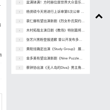
盆满钵满！方时赫位居世界大众音乐界“股票富翁”3位
片
杨贤硕今天将进行上诉审第5次公审 原告要求杨贤硕真心道歉
裴仁爀有望出演新剧《烈女朴氏契约结婚传》与李世荣搭档
情
木村拓哉主演日剧《教场》特别篇将延期拍摄 制作上出了问题
张艺兴黑粉登报道歉 曾公开发布多条侮辱诽谤博文
黄旼炫确定出演《Study Group》 展现华丽的动作演技
场
金多美有望出演新剧《Nine Puzzle》女主角 合作孙锡久
蔡钟协出演《无人岛的Diva》男主角 合作演员朴恩斌