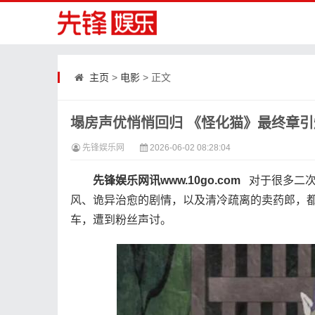
主页
>
电影
> 正文
塌房声优悄悄回归 《怪化猫》最终章
先锋娱乐网
2026-06-02 08:28:04
先锋娱乐网讯www.10go.com
对于很多二次
风、诡异治愈的剧情，以及清冷疏离的卖药郎，
车，遭到粉丝声讨。