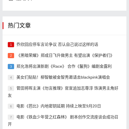
热门文章
乔欣回应停车言论争议 否认自己说过这样的话
1
《黑暗荣耀》郑成日飞升做男主 有望出演《保护者们》
2
郑允浩将出演新剧《Race》 合作《鬣狗》编剧金露利
3
美女们贴贴！柳智敏被金智秀邀请去blackpink演唱会
4
菅田将晖主演《勿言推理》官宣追加志尊淳 饰演男主角好
5
友
电影《芭比》内地密钥延期 持续上映至9月20日
6
电影《铁血少年营之红森林》 剧本创作交流座谈会成功召
7
开