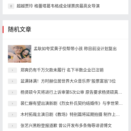
超越贾玲 格蕾塔葛韦格成全球票房最高女导演
8
随机文章
孟耿如夸奖黄子佼帮带小孩 称目前没计划复出
郑爽仍有千万欠款未履行 名下半数企业已注销
盆满钵满！方时赫位居世界大众音乐界“股票富翁”3位
杨贤硕今天将进行上诉审第5次公审 原告要求杨贤硕真心道歉
裴仁爀有望出演新剧《烈女朴氏契约结婚传》与李世荣搭档
木村拓哉主演日剧《教场》特别篇将延期拍摄 制作上出了问题
张艺兴黑粉登报道歉 曾公开发布多条侮辱诽谤博文