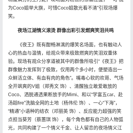
为Coco姐举大旗，可惜Coco姐散光看不清”引现场爆
笑。
夜场江湖情义滚烫 群像出彩引发燃爽笑泪共鸣
《夜王》既有酣畅淋漓的爆笑名场面，也有触动人
心的热血与温情，给观众带来极致燃爽的笑泪双重体
验。现场有观众分享道被其中的群像所吸引“《夜王》把
群像魅力发挥到了极致，仅用两个多小时，便塑造出一
众鲜活立体、有血有肉的角色”。嘴毒心软的欢哥、气场
全开飒爽的V姐（郑秀文 饰）、清醒独立敢爱敢放的
Coco、洒脱通透果断放手的Mimi、和以“学富五car、赴
汤蹈fire”洗脑全网的土地（杨伟伦 饰）、一心“下海”，
“精通”小语种的结衣（邓丽英 饰）、反应能力超强的笑
点担当葵芳（蔡蕙琪 饰），每个角色都有自己的人物弧
光，共同构建了一个情义千金、让人留恋的夜场情义江