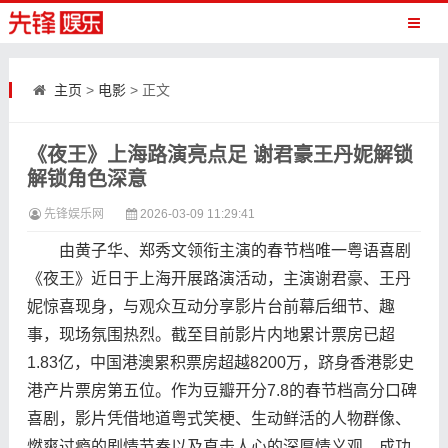
主页
>
电影
> 正文
《夜王》上海路演亮点足 谢君豪王丹妮解锁
解锁角色深意
先锋娱乐网
2026-03-09 11:29:41
由黄子华、郑秀文领衔主演的春节档唯一粤语喜剧
《夜王》近日于上海开展路演活动，主演谢君豪、王丹
妮惊喜现身，与观众互动分享影片台前幕后细节、趣
事，现场氛围热烈。截至目前影片内地累计票房已超
1.83亿，中国港澳累积票房超越8200万，跻身香港影史
港产片票房第五位。作为豆瓣开分7.8的春节档高分口碑
喜剧，影片凭借地道粤式笑梗、生动鲜活的人物群像、
燃爽过瘾的剧情节奏以及直击人心的深厚情义观，成功