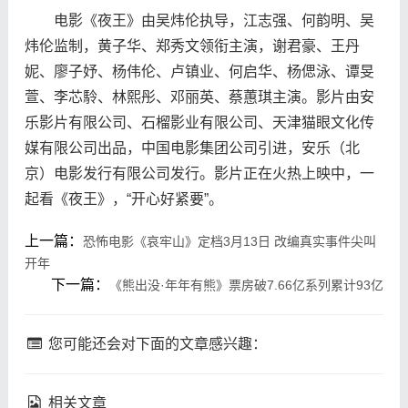
电影《夜王》由吴炜伦执导，江志强、何韵明、吴
炜伦监制，黄子华、郑秀文领衔主演，谢君豪、王丹
妮、廖子妤、杨伟伦、卢镇业、何启华、杨偲泳、谭旻
萱、李芯駖、林熙彤、邓丽英、蔡蕙琪主演。影片由安
乐影片有限公司、石榴影业有限公司、天津猫眼文化传
媒有限公司出品，中国电影集团公司引进，安乐（北
京）电影发行有限公司发行。影片正在火热上映中，一
起看《夜王》，“开心好紧要”。
上一篇：
恐怖电影《哀牢山》定档3月13日 改编真实事件尖叫
开年
下一篇：
《熊出没·年年有熊》票房破7.66亿系列累计93亿
您可能还会对下面的文章感兴趣：
相关文章