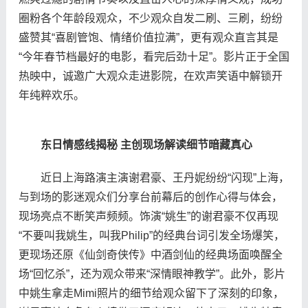
圈粉各个年龄段观众，不少观众自发二刷、三刷，纷纷
盛赞其“喜剧管饱、情绪价值拉满”，更有观众直言其是
“今年春节档最好的电影，看完后劲十足”。影片正于全国
热映中，诚邀广大观众走进影院，在欢声笑语中解锁开
年纯粹欢乐。
东日情感线揭秘 主创现场解读细节暗藏真心
近日上海路演主演谢君豪、王丹妮纷纷“闪现”上海，
与到场的影迷观众们分享台前幕后的创作心得与体会，
现场亮点不断笑声频频。饰演“姚生”的谢君豪不仅再现
“不要叫我姚生，叫我Philip”的经典台词引发全场爆笑，
更现场还原《仙剑奇侠传》中酒剑仙的经典场面唤醒全
场“回忆杀”，还为观众带来“深情眼神教学”。此外，影片
中姚生拿走Mimi照片的细节给观众留下了深刻的印象，