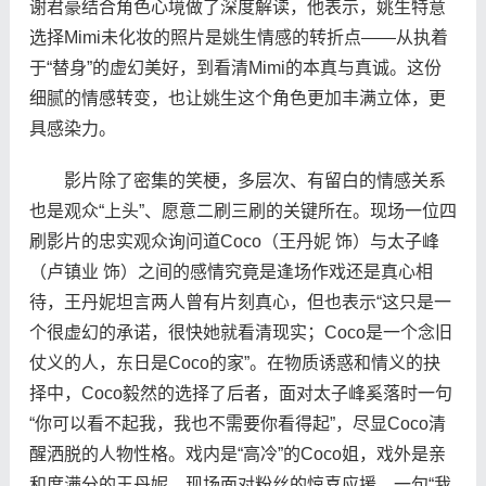
谢君豪结合角色心境做了深度解读，他表示，姚生特意
选择Mimi未化妆的照片是姚生情感的转折点——从执着
于“替身”的虚幻美好，到看清Mimi的本真与真诚。这份
细腻的情感转变，也让姚生这个角色更加丰满立体，更
具感染力。
影片除了密集的笑梗，多层次、有留白的情感关系
也是观众“上头”、愿意二刷三刷的关键所在。现场一位四
刷影片的忠实观众询问道Coco（王丹妮 饰）与太子峰
（卢镇业 饰）之间的感情究竟是逢场作戏还是真心相
待，王丹妮坦言两人曾有片刻真心，但也表示“这只是一
个很虚幻的承诺，很快她就看清现实；Coco是一个念旧
仗义的人，东日是Coco的家”。在物质诱惑和情义的抉
择中，Coco毅然的选择了后者，面对太子峰奚落时一句
“你可以看不起我，我也不需要你看得起”，尽显Coco清
醒洒脱的人物性格。戏内是“高冷”的Coco姐，戏外是亲
和度满分的王丹妮，现场面对粉丝的惊喜应援，一句“我