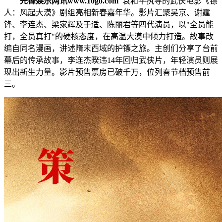
先锋娱乐网讯www.10go.com
袁和平执导的武侠电影《镖
人：风起大漠》剧组亮相新春嘉年华。影片汇聚吴京、谢霆
锋、李连杰、梁家辉及于适、陈丽君等四代演员，以"全员能
打，全员真打"的硬核态度，在高温大漠中倾力打造。故事改
编自同名漫画，讲述隋末西域的护镖之旅。主创们分享了台前
幕后的传承故事，李连杰暌违14年回归武侠片，年轻演员则展
现出新生力量。影片预售票房已破千万，位列春节档预售前
三。