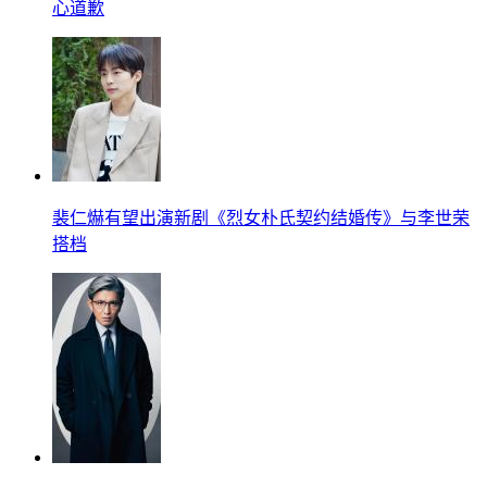
心道歉
裴仁爀有望出演新剧《烈女朴氏契约结婚传》与李世荣
搭档