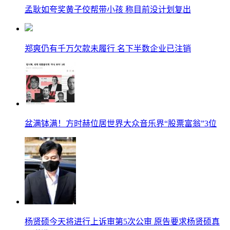
孟耿如夸奖黄子佼帮带小孩 称目前没计划复出
郑爽仍有千万欠款未履行 名下半数企业已注销
盆满钵满！方时赫位居世界大众音乐界“股票富翁”3位
杨贤硕今天将进行上诉审第5次公审 原告要求杨贤硕真