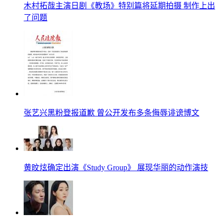
木村拓哉主演日剧《教场》特别篇将延期拍摄 制作上出
了问题
张艺兴黑粉登报道歉 曾公开发布多条侮辱诽谤博文
黄旼炫确定出演《Study Group》 展现华丽的动作演技