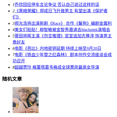
1
乔欣回应停车言论争议 否认自己说过这样的话
2
《黑暗荣耀》郑成日飞升做男主 有望出演《保护者
们》
3
郑允浩将出演新剧《Race》 合作《鬣狗》编剧金露利
4
美女们贴贴！柳智敏被金智秀邀请去blackpink演唱会
5
菅田将晖主演《勿言推理》官宣追加志尊淳 饰演男主
角好友
6
电影《芭比》内地密钥延期 持续上映至9月20日
7
电影《铁血少年营之红森林》 剧本创作交流座谈会成
功召开
8
超越贾玲 格蕾塔葛韦格成全球票房最高女导演
随机文章