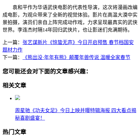
袁和平作为华语武侠电影的代表性导演，这次将漫画改编
成电影，为观众带来了全新的视觉体验。影片在高温大漠中实
景拍摄，演员们亲自上阵完成动作戏，力求呈现最真实的武侠
世界。李连杰时隔14年回归武侠片，也让影迷们充满期待。
上一篇：
张艺谋新片《惊蛰无声》今日开启预售 春节档国安
题材力作
下一篇：
《熊出没·年年有熊》颠覆年兽传说 温暖全家春节
您可能还会对下面的文章感兴趣：
相关文章
周星驰《功夫女足》今日上映并曝特辑海报 四大看点揭
秘喜剧盛宴！
热门文章