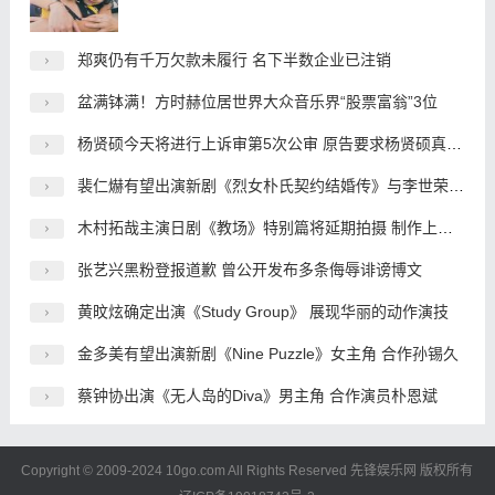
郑爽仍有千万欠款未履行 名下半数企业已注销
盆满钵满！方时赫位居世界大众音乐界“股票富翁”3位
杨贤硕今天将进行上诉审第5次公审 原告要求杨贤硕真心道歉
裴仁爀有望出演新剧《烈女朴氏契约结婚传》与李世荣搭档
木村拓哉主演日剧《教场》特别篇将延期拍摄 制作上出了问题
张艺兴黑粉登报道歉 曾公开发布多条侮辱诽谤博文
黄旼炫确定出演《Study Group》 展现华丽的动作演技
金多美有望出演新剧《Nine Puzzle》女主角 合作孙锡久
蔡钟协出演《无人岛的Diva》男主角 合作演员朴恩斌
Copyright © 2009-2024 10go.com All Rights Reserved
先锋娱乐网
版权所有