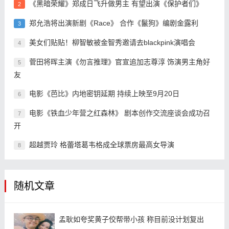
《黑暗荣耀》郑成日飞升做男主 有望出演《保护者们》
2
郑允浩将出演新剧《Race》 合作《鬣狗》编剧金露利
3
美女们贴贴！柳智敏被金智秀邀请去blackpink演唱会
4
菅田将晖主演《勿言推理》官宣追加志尊淳 饰演男主角好
5
友
电影《芭比》内地密钥延期 持续上映至9月20日
6
电影《铁血少年营之红森林》 剧本创作交流座谈会成功召
7
开
超越贾玲 格蕾塔葛韦格成全球票房最高女导演
8
随机文章
孟耿如夸奖黄子佼帮带小孩 称目前没计划复出