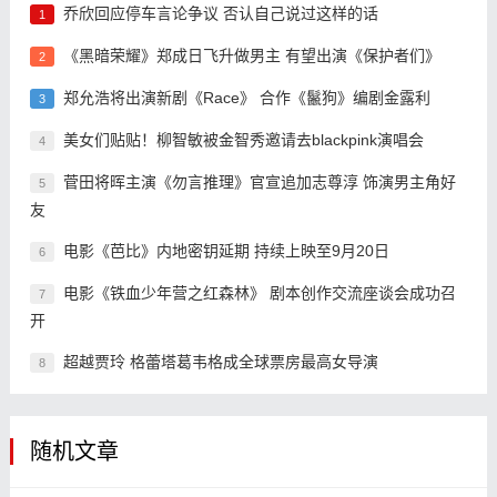
乔欣回应停车言论争议 否认自己说过这样的话
1
《黑暗荣耀》郑成日飞升做男主 有望出演《保护者们》
2
郑允浩将出演新剧《Race》 合作《鬣狗》编剧金露利
3
美女们贴贴！柳智敏被金智秀邀请去blackpink演唱会
4
菅田将晖主演《勿言推理》官宣追加志尊淳 饰演男主角好
5
友
电影《芭比》内地密钥延期 持续上映至9月20日
6
电影《铁血少年营之红森林》 剧本创作交流座谈会成功召
7
开
超越贾玲 格蕾塔葛韦格成全球票房最高女导演
8
随机文章