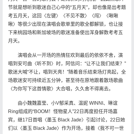
节就是想听到歌迷自己心中的“五月天”，却也像是出考题
考五月天，这回〈左键〉〈不见不散〉〈闯〉〈啾啾
啾〉等很少出现在演唱会歌单里的歌全都解锁，也让接
下来桃园场和新加坡场的歌迷准备使出浑身解数考考五
月天。
演唱会从一开场的热情狂欢到最后的依依不舍，演
唱到安可曲〈听不到〉时，阿信问：“让不让我们结束？”
歌迷大喊“不让，唱到天亮！”随着音乐结束场灯亮起，全
场歌迷安可持续近五分钟，甚至待在原地跟着散场歌曲
〈为你写下这首情歌〉大合唱，久久舍不得离去。
由小魏魏嘉莹、小V郁采真、温妮 WINNI、琳谊
Ring组成的“BOOM！怪物星人”22日再度担任开场嘉
宾，继17日首唱〈墨玉 Black Jade〉引起讨论，22日她
们以〈墨玉 Black Jade〉作为开场，接着〈我不可一世