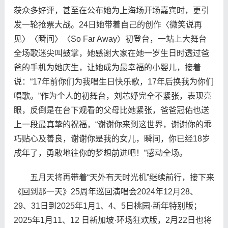
获众多好评，甚至在公布她为上海场开场嘉宾时，更引
发一轮抢票大战。24日她带着自己的创作〈微笑说再
见〉〈瞬间〉〈So Far Away〉初登台，一站上大舞台
全场歌迷尖叫鼓掌，她感谢大家在她一岁生日时透过爸
爸的手机为她庆生，让她成为最幸福的小婴儿，接着
说：“17年前你们为我唱生日快乐歌，17年后换我为你们
唱歌。”作为个人的初舞台，刘芯妤完全不紧张，表现亮
眼，反倒是在台下观看的父母比她紧张，爸爸冠佑也送
上一段最真挚的祝福，“谢谢你来到这世界，谢谢你的乖
巧贴心及善良，谢谢你是我的女儿，瞬间，你已经18岁
成年了，勇敢地往你的梦想前进吧！”感动全场。
五月天将再带着“天外有天时光机”继续前行，接下来
《回到那一天》25周年巡回演唱会2024年12月28、
29、31日到2025年1月1、4、5日桃园·新年特别版；
2025年1月11、12 日新加坡·环场狂欢版，2月22日也将