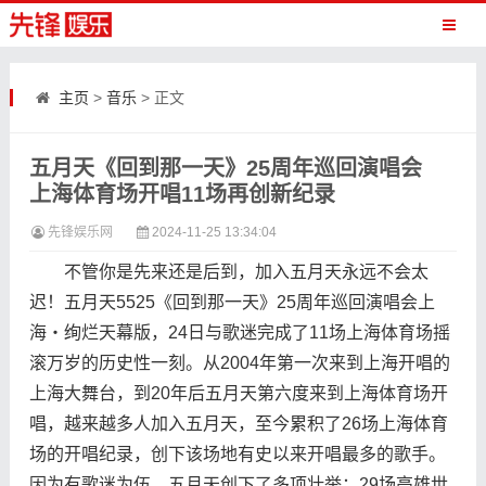
主页
>
音乐
> 正文
五月天《回到那一天》25周年巡回演唱会
上海体育场开唱11场再创新纪录
先锋娱乐网
2024-11-25 13:34:04
不管你是先来还是后到，加入五月天永远不会太
迟！五月天5525《回到那一天》25周年巡回演唱会上
海・绚烂天幕版，24日与歌迷完成了11场上海体育场摇
滚万岁的历史性一刻。从2004年第一次来到上海开唱的
上海大舞台，到20年后五月天第六度来到上海体育场开
唱，越来越多人加入五月天，至今累积了26场上海体育
场的开唱纪录，创下该场地有史以来开唱最多的歌手。
因为有歌迷为伍，五月天创下了多项壮举：29场高雄世