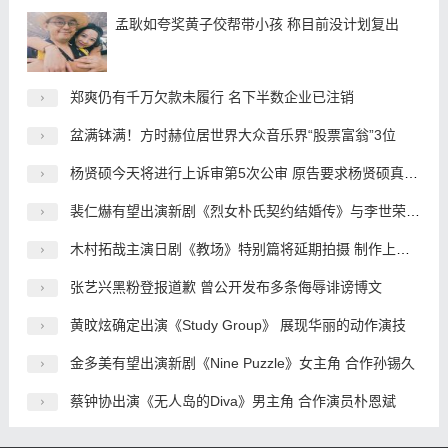
孟耿如夸奖黄子佼帮带小孩 称目前没计划复出
郑爽仍有千万欠款未履行 名下半数企业已注销
盆满钵满！方时赫位居世界大众音乐界“股票富翁”3位
杨贤硕今天将进行上诉审第5次公审 原告要求杨贤硕真心道歉
裴仁爀有望出演新剧《烈女朴氏契约结婚传》与李世荣搭档
木村拓哉主演日剧《教场》特别篇将延期拍摄 制作上出了问题
张艺兴黑粉登报道歉 曾公开发布多条侮辱诽谤博文
黄旼炫确定出演《Study Group》 展现华丽的动作演技
金多美有望出演新剧《Nine Puzzle》女主角 合作孙锡久
蔡钟协出演《无人岛的Diva》男主角 合作演员朴恩斌