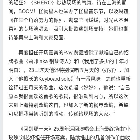
的轻狂〉〈SHERO〉炒热现场的气氛。待在上海的期
间，BOOM！怪物星人也举办了怪星音乐节，以及琳谊
《在某个角落努力的你》、魏嘉莹《缓缓，时光从不温
柔》的专场演唱会，吸引大批歌迷到场支持，她们也期
待能再来上海和大家见面。
再度担任开场嘉宾的Ray 黄霆睿除了献唱自己的招
牌歌曲〈萧邦 aka 钢琴诗人〉和〈我用了多少的十年才
明白〉，23日这天他还特别演唱五月天的〈好好〉，加
入了他擅长的Keyboard solo别有一番风味，之前也重新
诠释过五月天的歌曲，这次选唱〈好好〉，他说：“自己
原本就很喜欢这首歌的歌词，很触动到内心，所以这次
来到上海特别改编这首，也加入了新的钢琴改编，希望
可以把我当初听到的感动，传递给现场的大家。”
《回到那一天》25周年巡回演唱会上海最终场由“小
玫瑰”刘芯妤担任开场嘉宾，陆续推出的几首创作单曲收