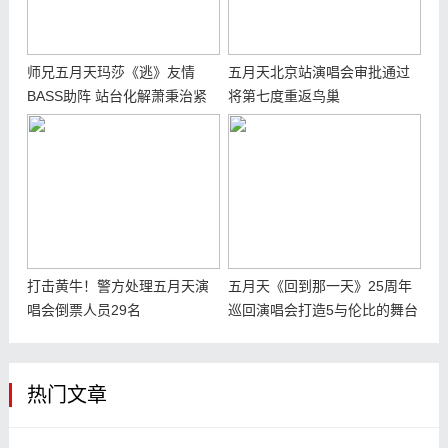
师兄五月天玛莎《逃》友情
五月天北京站演唱会审批通过
BASS助阵 站台化解萧秉治紧
将第七度重返鸟巢
张心情
打击黄牛！警方处理五月天演
五月天《回到那一天》25周年
唱会倒票人员29名
巡回演唱会打造5与伦比的舞台
震撼力
热门文章