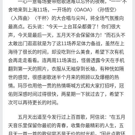
一心一意每场要带给歌迷难以忘怀的夜晚，“一一”不
舍地来到上海11场，一开场的〈OAOA〉〈孙悟空〉
〈入阵曲〉〈干杯〉的大合唱与尖叫，将全场气氛推向
最高点。石头说：“今天一上台耳朵都聋了！你们很大
声，今天是最后一天，五月天不会保留体力！”而石头不
太敢出门逛逛就是为了这11场养足体力备战，虽然在上
海待了很长的时间，却没吃到什么美食，希望下次有机
会再走走看看。连两周11场演出，怪兽透露今天在手机
翻到第一天的照片，衣服从无袖穿到长袖，有种恍如隔
世的感觉，很感谢歌迷半个月来的照顾以及爆棚的热
情。玛莎也用他一贯的热情嘶喊方式和大家打招呼，冠
佑则深感时间过得很快，两星期一下就过去了，希望下
次可以再待更长的时间。
五月天出道至今发行过上百首歌，阿信说：“在五月
天音乐里保留你最初的青春，收集你最精彩的人生，五
月天一首一首的歌何尝不是无价的时光机。”因此点歌环