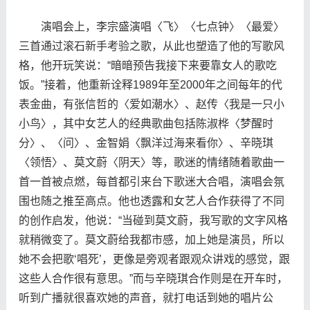
演唱会上，李宗盛演唱〈飞〉〈七点钟〉〈最爱〉
三首通过滚石新手考验之歌，从此也塑造了他的写歌风
格，他开玩笑说：“暗暗预告我接下来要靠女人的歌吃
饭。”接着，他重新诠释1989年至2000年之间每年的代
表金曲，有张信哲的〈爱如潮水〉、赵传〈我是一只小
小鸟〉，其中女艺人的经典歌曲包括陈淑桦〈梦醒时
分〉、〈问〉、金智娟〈飘洋过海来看你〉、辛晓琪
〈领悟〉、莫文蔚〈阴天〉等，歌迷的情绪随着歌曲一
首一首被点燃，每首都引来台下歌迷大合唱，演唱会氛
围也随之推至高点。他也透露和女艺人合作获得了不同
的创作启发，他说：“当碰到莫文蔚，我写歌的文字风格
就稍微变了。莫文蔚给我都市感，加上她是演员，所以
她不会把歌‘唱死’，更像是旁观者跟观众讲戏的感觉，跟
这些人合作很有意思。”而与辛晓琪合作则是在开车时，
听到广播就很喜欢她的声音，就打电话到她的唱片公