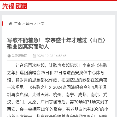
主页
>
音乐
> 正文
写歌不能着急！ 李宗盛十年才越过〈山丘〉
歌曲因真实而动人
先锋娱乐网
2024-10-28 14:52:45
让音乐再次响起，让歌声唤起记忆！李宗盛《有歌
之年》巡回演唱会25日和27日唱进西安奥体中心体育
馆，将岁月的思念都化作歌，把回忆里的歌都在这两夜
一次唱尽。《有歌之年》2024巡回演唱会今年4月于深
圳再次启程，走过天津、杭州、南宁、成都、南京、武
汉、澳门、太原、广州等城市后，第70场和71场来到了
西安，会一会相隔10年的聚会，有老朋友也有10岁的小
小新朋友前来，都在这两晚跟着李宗盛尽情唱和，回味