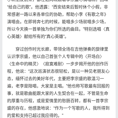
“给自己的歌”。他透露：“西安结束后暂时休个小假，非
常感谢一路以来各单位的协助，帮助小李《有歌之年》
演唱会。在即将奔七的时候，能唱多少场就唱多少场，
所以今天换一首单独为你们所选的曲目。”特别选唱〈真
心英雄〉献给所有的“真心英雄”。
穿过创作时光长廊，带领全场在吉他弹奏的旋律里
认识李宗盛，他以自己首张个人专辑中的〈开场白〉
〈生命中的精灵〉〈寂寞难耐〉一步步揭开他的创作历
程，他说：“这次巡演状态很轻松，是以一种见老朋友心
态，缅怀过去的美好年代，主要把李宗盛的歌温习一
遍，老李是陪唱，大家是主唱。”他也称写歌最有回报的
事，就是歌曲能跟大家的人生契合在一起，不管是生命
的厚重与历程，或是爱情里的愁肠百转，都有一首李宗
盛的存在，他感激地说：“作为一个写歌的人，我所得到
的爱和支持已超过我应得的。”