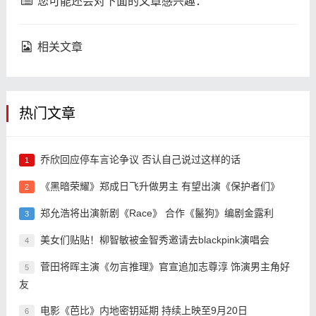
您可能还会对下面的文章感兴趣：
相关文章
热门文章
乔欣回应停车言论争议 否认自己说过这样的话
1
《黑暗荣耀》郑成日飞升做男主 有望出演《保护者们》
2
郑允浩将出演新剧《Race》 合作《鬣狗》编剧金露利
3
美女们贴贴！柳智敏被金智秀邀请去blackpink演唱会
4
菅田将晖主演《勿言推理》官宣追加志尊淳 饰演男主角好
5
友
电影《芭比》内地密钥延期 持续上映至9月20日
6