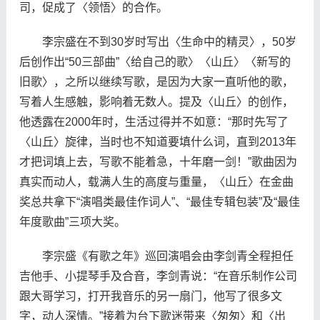
司，促成了〈领悟〉的合作。
李宗盛在不到30岁时写出〈生命中的精灵〉，50岁
后创作出“50三部曲”〈给自己的歌〉〈山丘〉〈新写的
旧歌〉，之所以继续写歌，是因为大家一直听他的歌，
写着人生感触，影响着无数人。提及〈山丘〉的创作，
他透露在2000年时，生活过得并不如意：“那时先写了
〈山丘〉旋律，当时也不知道要填什么词，直到2013年
才把词填上去，写歌不能着急，十年磨一剑！”歌曲因为
真实而动人，载满人生的高度与重量，〈山丘〉在金曲
奖总共拿下“演唱类最佳作词人”、“最佳专辑包装”及“最佳
年度歌曲”三项大奖。
李宗盛《有歌之年》巡回演唱会由李剑青全程担任
吉他手、小提琴手及合音，李剑青说：“在音乐制作公司
跟大哥学习，打开我音乐的另一扇门，他写了很多文
字，动人深情。”接着为台下歌迷带来〈匆匆〉和〈出