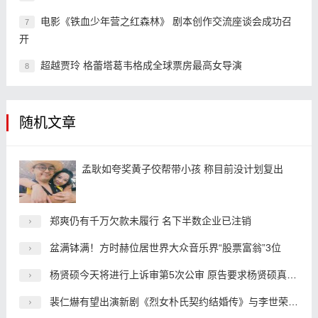
电影《铁血少年营之红森林》 剧本创作交流座谈会成功召
7
开
超越贾玲 格蕾塔葛韦格成全球票房最高女导演
8
随机文章
孟耿如夸奖黄子佼帮带小孩 称目前没计划复出
郑爽仍有千万欠款未履行 名下半数企业已注销
盆满钵满！方时赫位居世界大众音乐界“股票富翁”3位
杨贤硕今天将进行上诉审第5次公审 原告要求杨贤硕真心道歉
裴仁爀有望出演新剧《烈女朴氏契约结婚传》与李世荣搭档