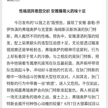
性格迥异恩怨交织 安雅锤哥火药味十足
今日发布的“以我之名”版预告，展现了安雅·泰勒-乔
伊饰演的弗瑞奥萨与克里斯·海姆斯沃斯饰演的狄门特
斯，两人截然不同的性格。预告中，安雅潇洒利落的短
发，配上染黑额头的造型压迫感十足，无论是透过瞄准
镜观察还是举枪射击，弗瑞奥萨的眼神尽显犀利，行为
上却有着异于常人的冷静。与之相反的是狄门特斯，预
告中他骑着专属摩托座驾在队伍最前面，高声疾呼带领
队伍挑起斗争，冲动好斗是他的代名词，在狄门特斯的
眼中一场场战斗仿佛是大型狂欢派对。人如其名，狄门
特斯的行为中带着一丝“疯感”，迷人又危险。不仅如此，
预告揭露弗瑞奥萨会向狄门特斯发起复仇，两人将迎来
一场无法避免的宿命之战，废土之上，弗瑞奥萨与狄门
特斯会展开何种惊心动魄的较量？6月7日大银幕拭目以