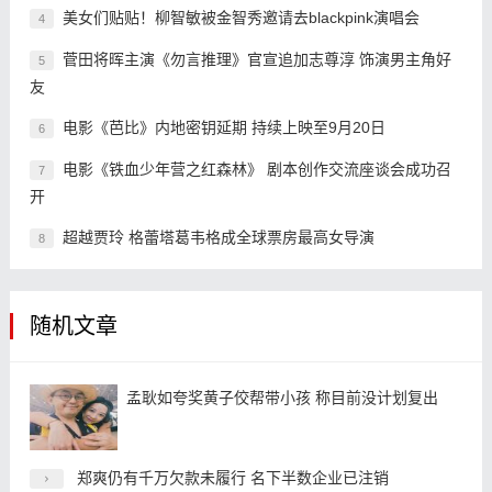
美女们贴贴！柳智敏被金智秀邀请去blackpink演唱会
4
菅田将晖主演《勿言推理》官宣追加志尊淳 饰演男主角好
5
友
电影《芭比》内地密钥延期 持续上映至9月20日
6
电影《铁血少年营之红森林》 剧本创作交流座谈会成功召
7
开
超越贾玲 格蕾塔葛韦格成全球票房最高女导演
8
随机文章
孟耿如夸奖黄子佼帮带小孩 称目前没计划复出
郑爽仍有千万欠款未履行 名下半数企业已注销