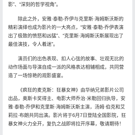
影”、“深刻的哲学视角”。
除此之外，安雅·泰勒-乔伊与克里斯·海姆斯沃斯的
精彩演绎也成为影片的一大亮点，“安雅·泰勒-乔伊表演
出了极致的愤怒和凶猛”、“克里斯·海姆斯沃斯展现出了
最佳演技，令人着迷”。
演员们的出色表现、扣人心弦的故事、壮观无比的
动作场面与导演自成一派的风格表达相辅相成，共同营
造了一场惊艳的观影盛宴。
《疯狂的麦克斯：狂暴女神》由华纳兄弟影片公司
出品，奥斯卡奖得主、电影大师乔治·米勒回归执导，安
雅·泰勒-乔伊和克里斯·海姆斯沃斯主演，汤姆·伯克和艾
莉拉·布朗共同出演。影片将于6月7日登陆全国影院，狂
暴女神火力全开，复仇之战即将拉开序幕，敬请期待！