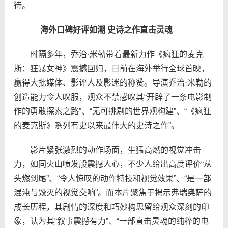
待。
海外口碑好评如潮 史诗之作直击灵魂
时隔多年，乔治·米勒带着最新力作《疯狂的麦克
斯：狂暴女神》震撼回归，日前在海外举行全球首映，
赢得大批媒体、影评人及影迷的称赞。导演乔治·米勒的
创造能力令人叹服，观众不禁感叹其“开辟了一条电影制
作的勇敢探索之路”、“无可挑剔的世界观构建”、“《疯狂
的麦克斯》系列有史以来最伟大的史诗之作”。
影片紧张激烈的动作场面，生猛高燃的视觉冲击
力，如同火山喷发般震撼人心，不少人给出高度评价“从
头燃到尾”、“令人惊叹的动作特技和视觉效果”、“是一部
混沌与毁灭的视觉交响”。而本片聚焦于揭示弗瑞奥萨的
成长历程，其剧情的深度和巧妙构思留给观众深刻的印
象，认为其“叙事震撼有力”、“一部直击灵魂的纯粹的电