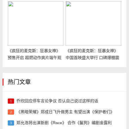
国影院
燃开启
《疯狂的麦克斯：狂暴女神》
《疯狂的麦克斯：狂暴女神》
预售开启 超燃动作爽片端午观
中国首映盛大举行 口碑爆棚震
影首选
撼银幕
热门文章
乔欣回应停车言论争议 否认自己说过这样的话
1
《黑暗荣耀》郑成日飞升做男主 有望出演《保护者们》
2
郑允浩将出演新剧《Race》 合作《鬣狗》编剧金露利
3