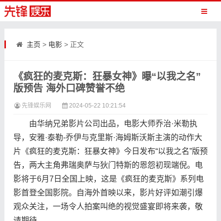
主页
>
电影
> 正文
《疯狂的麦克斯：狂暴女神》曝“以我之名”
版预告 海外口碑赞誉不绝
先锋娱乐网
2024-05-22 10:21:54
由华纳兄弟影片公司出品，电影大师乔治·米勒执
导，安雅·泰勒-乔伊与克里斯·海姆斯沃斯主演的动作大
片《疯狂的麦克斯：狂暴女神》今日发布“以我之名”版预
告，两大主角弗瑞奥萨与狄门特斯的恩怨初现端倪。电
影将于6月7日全国上映，这是《疯狂的麦克斯》系列电
影首登全国影院。自海外首映以来，影片好评如潮引爆
观众关注，一场令人拍案叫绝的视觉盛宴即将来袭，敬
请期待。