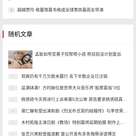
超越贾玲 格蕾塔葛韦格成全球票房最高女导演
8
随机文章
孟耿如夸奖黄子佼帮带小孩 称目前没计划复出
郑爽仍有千万欠款未履行 名下半数企业已注销
盆满钵满！方时赫位居世界大众音乐界“股票富翁”3位
杨贤硕今天将进行上诉审第5次公审 原告要求杨贤硕真心道歉
裴仁爀有望出演新剧《烈女朴氏契约结婚传》与李世荣搭档
木村拓哉主演日剧《教场》特别篇将延期拍摄 制作上出了问题
张艺兴黑粉登报道歉 曾公开发布多条侮辱诽谤博文