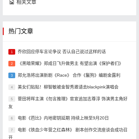
相关文章
热门文章
乔欣回应停车言论争议 否认自己说过这样的话
1
《黑暗荣耀》郑成日飞升做男主 有望出演《保护者们》
2
郑允浩将出演新剧《Race》 合作《鬣狗》编剧金露利
3
美女们贴贴！柳智敏被金智秀邀请去blackpink演唱会
4
菅田将晖主演《勿言推理》官宣追加志尊淳 饰演男主角好
5
友
电影《芭比》内地密钥延期 持续上映至9月20日
6
电影《铁血少年营之红森林》 剧本创作交流座谈会成功召
7
开