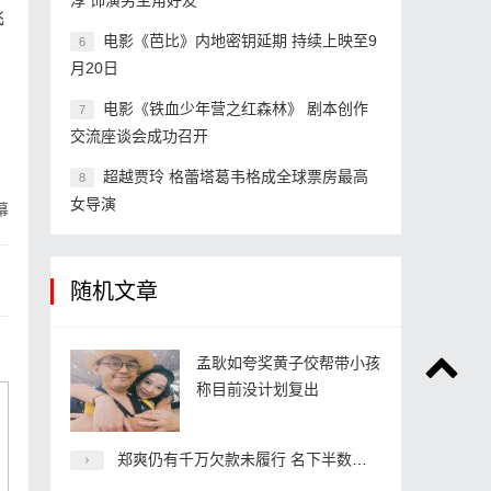
淳 饰演男主角好友
飞
电影《芭比》内地密钥延期 持续上映至9
6
月20日
电影《铁血少年营之红森林》 剧本创作
7
交流座谈会成功召开
超越贾玲 格蕾塔葛韦格成全球票房最高
8
女导演
幕
随机文章
孟耿如夸奖黄子佼帮带小孩
称目前没计划复出
郑爽仍有千万欠款未履行 名下半数企业已注销