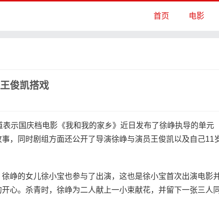
首页
电影
与王俊凯搭戏
道表示国庆档电影《我和我的家乡》近日发布了徐峥执导的单元
事，同时剧组方面还公开了导演徐峥与演员王俊凯以及自己11
徐峥的女儿徐小宝也参与了出演，这也是徐小宝首次出演电影
的开心。杀青时，徐峥为二人献上一小束献花，并留下一张三人