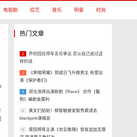
电视剧
综艺
音乐
明星
时尚
热门文章
乔欣回应停车言论争议 否认自己说过这
1
样的话
《黑暗荣耀》郑成日飞升做男主 有望出
2
演《保护者们》
岁
郑允浩将出演新剧《Race》 合作《鬣
3
狗》编剧金露利
并
美女们贴贴！柳智敏被金智秀邀请去
4
blackpink演唱会
同
菅田将晖主演《勿言推理》官宣追加志尊
5