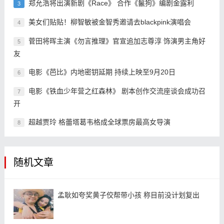
郑允浩将出演新剧《Race》 合作《鬣狗》编剧金露利
3
美女们贴贴！柳智敏被金智秀邀请去blackpink演唱会
4
菅田将晖主演《勿言推理》官宣追加志尊淳 饰演男主角好
5
友
电影《芭比》内地密钥延期 持续上映至9月20日
6
电影《铁血少年营之红森林》 剧本创作交流座谈会成功召
7
开
超越贾玲 格蕾塔葛韦格成全球票房最高女导演
8
随机文章
孟耿如夸奖黄子佼帮带小孩 称目前没计划复出