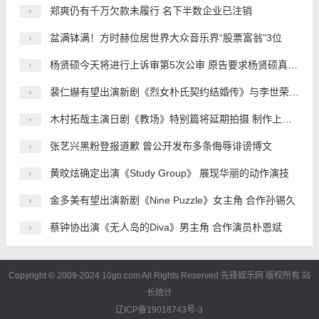
郑爽仍有千万欠款未履行 名下半数企业已注销
盆满钵满！方时赫位居世界大众音乐界“股票富翁”3位
杨贤硕今天将进行上诉审第5次公审 原告要求杨贤硕真心道歉
裴仁爀有望出演新剧《烈女朴氏契约结婚传》与李世荣搭档
木村拓哉主演日剧《教场》特别篇将延期拍摄 制作上出了问题
张艺兴黑粉登报道歉 曾公开发布多条侮辱诽谤博文
黄旼炫确定出演《Study Group》 展现华丽的动作演技
金多美有望出演新剧《Nine Puzzle》女主角 合作孙锡久
蔡钟协出演《无人岛的Diva》男主角 合作演员朴恩斌
Copyright © 2009-2024 10go.com All Rights Reserved
先锋娱乐网
版权所有
站
长统计
辽ICP备19018743号-3