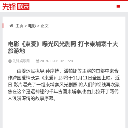
主页
>
电影
> 正文
电影《柬爱》曝光风光剧照 打卡柬埔寨十大
旅游地
先锋娱乐网
2019-11-06 10:11:28
由姜运民执导,孙序搏、潘帕娜等主演的首部中柬合
作跨国爱情长篇《柬爱》,即将于11月11日全国上映。近
日,影片曝光了一组柬埔寨风光剧照,将人们的视线再次聚
焦在这个遥远神秘的千年古国柬埔寨,也由此拉开了两代
人浪漫深情的故事序幕。