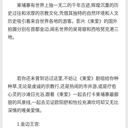
柬埔寨有世界上独一无二的千年古迹,辉煌沉重的历
史过往和浓厚的宗教文化,凭借其独特的自然环境和人文
历史吸引着来自世界各地的游客。影片《柬爱》的国外
拍摄分别在首都金边,闻名世界的吴哥窟和西哈努克港三
地。
若你还未曾到访过这里,不妨让《柬爱》剧组给你种
种草,无论是虔诚的宗教行,还是热闹的市井游,或是疗愈
心灵的沙滩日光浴,跟着《柬爱》一起去打卡柬埔寨最靓
丽的风景线,一起去见证欧阳舒和怡拉充满坎坷却又无比
深情的唯美爱情。
1.金边王宫: