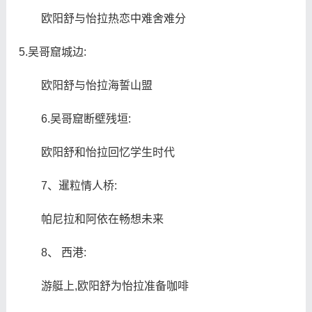
欧阳舒与怡拉热恋中难舍难分
5.吴哥窟城边:
欧阳舒与怡拉海誓山盟
6.吴哥窟断壁残垣:
欧阳舒和怡拉回忆学生时代
7、暹粒情人桥:
帕尼拉和阿依在畅想未来
8、 西港:
游艇上,欧阳舒为怡拉准备咖啡