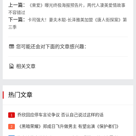
上一篇：
《柬爱》曝光终极海报预告片，两代人凄美爱情故事
不容错过
下一篇：
卡司强大！妻夫木聪-长泽雅美加盟《唐人街探案》第
三季
您可能还会对下面的文章感兴趣：
相关文章
热门文章
乔欣回应停车言论争议 否认自己说过这样的话
1
《黑暗荣耀》郑成日飞升做男主 有望出演《保护者们》
2