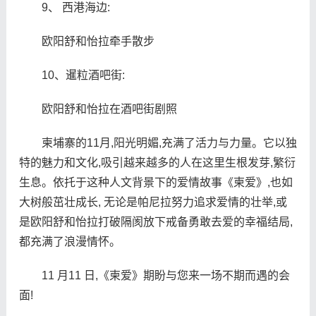
9、 西港海边:
欧阳舒和怡拉牵手散步
10、暹粒酒吧街:
欧阳舒和怡拉在酒吧街剧照
柬埔寨的11月,阳光明媚,充满了活力与力量。它以独
特的魅力和文化,吸引越来越多的人在这里生根发芽,繁衍
生息。依托于这种人文背景下的爱情故事《柬爱》,也如
大树般茁壮成长, 无论是帕尼拉努力追求爱情的壮举,或
是欧阳舒和怡拉打破隔阂放下戒备勇敢去爱的幸福结局,
都充满了浪漫情怀。
11 月11 日,《柬爱》期盼与您来一场不期而遇的会
面!